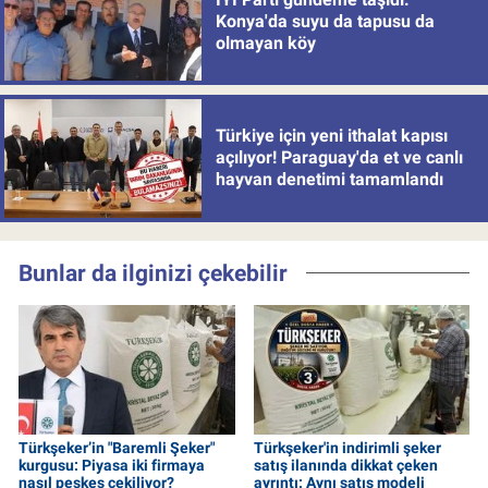
Konya'da suyu da tapusu da
olmayan köy
Türkiye için yeni ithalat kapısı
açılıyor! Paraguay'da et ve canlı
hayvan denetimi tamamlandı
Bunlar da ilginizi çekebilir
Türkşeker’in "Baremli Şeker"
Türkşeker'in indirimli şeker
kurgusu: Piyasa iki firmaya
satış ilanında dikkat çeken
nasıl peşkeş çekiliyor?
ayrıntı: Aynı satış modeli