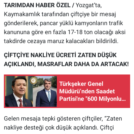
TARIMDAN HABER ÖZEL /
Yozgat’ta,
Kaymakamlık tarafından çiftçiye bir mesaj
gönderilerek, pancar yüklü kamyonların trafik
kanununa göre en fazla 17-18 ton olacağı aksi
takdirde cezaya maruz kalacakları bildirildi.
ÇİFTÇİYE NAKLİYE ÜCRETİ ZATEN DÜŞÜK
AÇIKLANDI, MASRAFLAR DAHA DA ARTACAK!
Türkşeker Genel
Müdürü’nden Saadet
Partisi'ne "600 Milyonluk
Şeker" ziyareti: "Zarar
değil, kar ettik"
Gelen mesaja tepki gösteren çiftçiler, “Zaten
nakliye desteği çok düşük açıklandı. Çiftçi