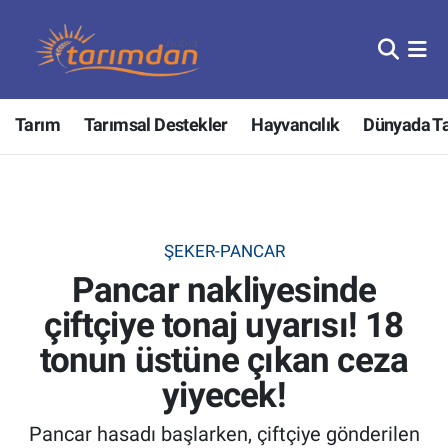
Tarım
Nöbetçi Eczaneler
Tarım
Tarımsal Destekler
Hayvancılık
Dünyada T
Hayvancılık
Hava Durumu
Gıda
Trafik Durumu
Güncel
Süper Lig Puan Durumu ve Fikstür
ŞEKER-PANCAR
Pancar nakliyesinde
Tarımsal Destekler
Tüm Manşetler
çiftçiye tonaj uyarısı! 18
Tarım Bakanlığı
Son Dakika Haberleri
tonun üstüne çıkan ceza
TZOB
Haber Arşivi
yiyecek!
Pancar hasadı başlarken, çiftçiye gönderilen
Tarım Kredi Kooperatifleri