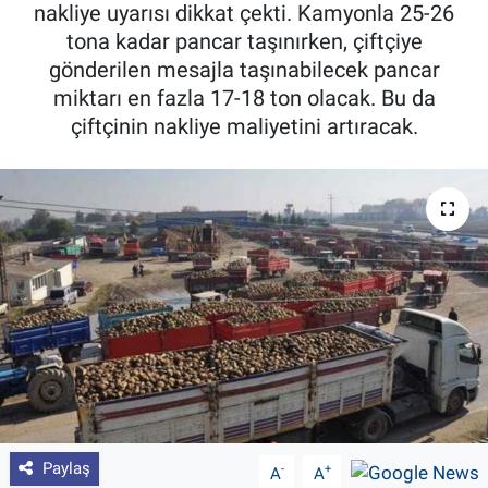
nakliye uyarısı dikkat çekti. Kamyonla 25-26
Pankobirlik
tona kadar pancar taşınırken, çiftçiye
gönderilen mesajla taşınabilecek pancar
Et fiyatları
miktarı en fazla 17-18 ton olacak. Bu da
çiftçinin nakliye maliyetini artıracak.
Tarım Bilgisi
Yetiştirici Soruyor
Dünyada Tarım
Üretici Birlikleri
Şeker ve Şekerli Mamüller
Tahıllar ve Baklagiller
Paylaş
-
+
A
A
Tohum