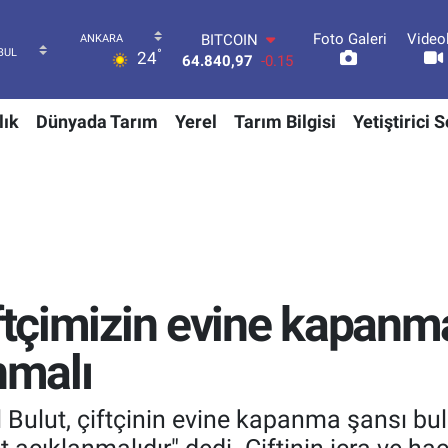
Foto Galeri
Video
DOLAR
°
24
47,7436
0.18
EURO
55,2510
0.32
lık
Dünyada Tarım
Yerel
Tarım Bilgisi
Yetiştirici 
STERLİN
64,4811
0.38
GRAM ALTIN
6660.55
0
BİST100
13.779
-14
BITCOIN
64.840,97
-0.15
ftçimizin evine kapanma
nmalı
 Bulut, çiftçinin evine kapanma şansı bul