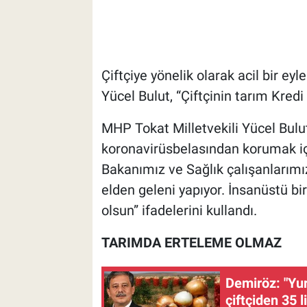
Çiftçiye yönelik olarak acil bir e
Yücel Bulut, “Çiftçinin tarım Kredi 
MHP Tokat Milletvekili Yücel Bulut
koronavirüsbelasından korumak i
Bakanımız ve Sağlık çalışanlarımı
elden geleni yapıyor. İnsanüstü bi
olsun” ifadelerini kullandı.
TARIMDA ERTELEME OLMAZ
Demiröz: "Yur
çiftçiden 35 l