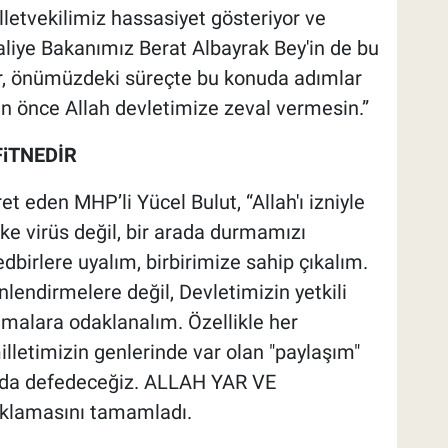
letvekilimiz hassasiyet gösteriyor ve
Maliye Bakanımız Berat Albayrak Bey'in de bu
or, önümüzdeki süreçte bu konuda adımlar
n önce Allah devletimize zeval vermesin.”
FiTNEDİR
et eden MHP’li Yücel Bulut, “Allah'ı izniyle
ke virüs değil, bir arada durmamızı
edbirlere uyalım, birbirimize sahip çıkalım.
lendirmelere değil, Devletimizin yetkili
amalara odaklanalım. Özellikle her
illetimizin genlerinde var olan "paylaşım"
yı da defedeceğiz. ALLAH YAR VE
klamasını tamamladı.