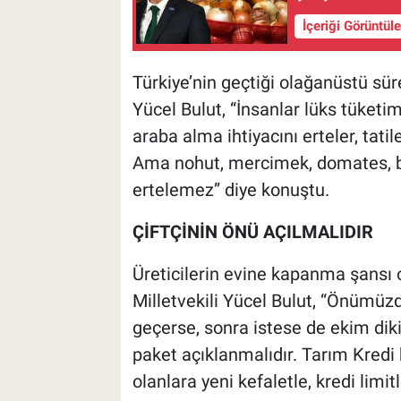
İçeriği Görüntül
Türkiye’nin geçtiği olağanüstü süre
Yücel Bulut, “İnsanlar lüks tüketim 
araba alma ihtiyacını erteler, tatil
Ama nohut, mercimek, domates, bib
ertelemez” diye konuştu.
ÇİFTÇİNİN ÖNÜ AÇILMALIDIR
Üreticilerin evine kapanma şansı 
Milletvekili Yücel Bulut, “Önümüz
geçerse, sonra istese de ekim diki
paket açıklanmalıdır. Tarım Kredi k
olanlara yeni kefaletle, kredi limitl