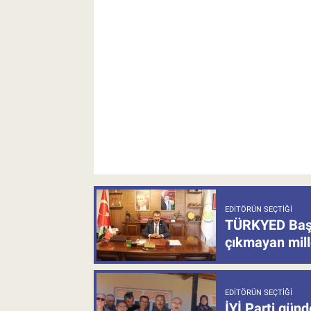
EDITÖRÜN SEÇTIĞI
TÜRKYED Başka
çıkmayan mill
EDITÖRÜN SEÇTIĞI
İYİ Parti gün