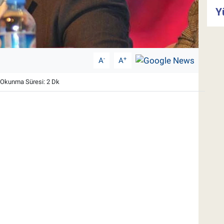
Y
-
+
A
A
Okunma Süresi: 2 Dk