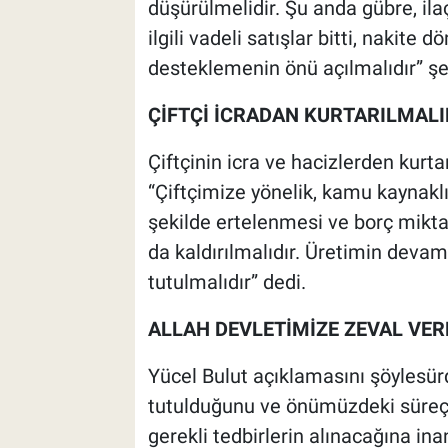
düşürülmelidir. Şu anda gübre, il
ilgili vadeli satışlar bitti, nakite 
desteklemenin önü açılmalıdır” şe
ÇİFTÇİ İCRADAN KURTARILMALI
Çiftçinin icra ve hacizlerden kurt
“Çiftçimize yönelik, kamu kaynaklı 
şekilde ertelenmesi ve borç miktar
da kaldırılmalıdır. Üretimin deva
tutulmalıdır” dedi.
ALLAH DEVLETİMİZE ZEVAL VE
Yücel Bulut açıklamasını şöylesü
tutulduğunu ve önümüzdeki süreçt
gerekli tedbirlerin alınacağına ina