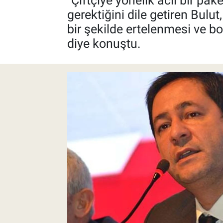
"Çiftçiye yönelik acil bir pak
gerektiğini dile getiren Bulut
Pankobirlik
bir şekilde ertelenmesi ve bo
diye konuştu.
Et fiyatları
Tarım Bilgisi
Yetiştirici Soruyor
Dünyada Tarım
Üretici Birlikleri
Şeker ve Şekerli Mamüller
Tahıllar ve Baklagiller
Tohum