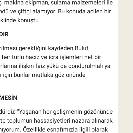
aç, makina ekipman, sulama malzemeleri ile
döndü ve çiftçi alamıyor. Bu konuda acilen bir
klinde konuştu.
DIR
arılması gerektiğini kaydeden Bulut,
her türlü haciz ve icra işlemleri net bir
larına ilişkin faiz yükü de dondurulmalı ya
mı için bunlar mutlaka göz önünde
RMESİN
rdürdü: “Yaşanan her gelişmenin gözönünde
e toplumun hassasiyetleri nazara alınarak,
nıyorum. Özellikle esnafımızla ilgili olarak