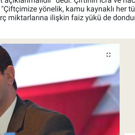
et açıklanmalıdır" dedi. Çiftinin icra ve ha
, "Çiftçimize yönelik, kamu kaynaklı her tü
rç miktarlarına ilişkin faiz yükü de dondur