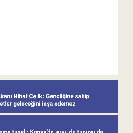
nı Nihat Çelik: Gençliğine sahip
etler geleceğini inşa edemez
deme taşıdı: Konya'da suyu da tapusu da