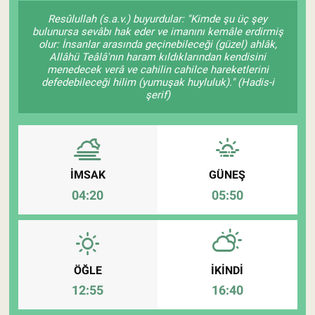
Resûlullah (s.a.v.) buyurdular: "Kimde şu üç şey
Pankobirlik
bulunursa sevâbı hak eder ve imanını kemâle erdirmiş
olur: İnsanlar arasında geçinebileceği (güzel) ahlâk,
Allâhü Teâlâ'nın haram kıldıklarından kendisini
Et fiyatları
menedecek verâ ve cahilin cahilce hareketlerini
defedebileceği hilim (yumuşak huyluluk)." (Hadis-i
şerif)
Tarım Bilgisi
Yetiştirici Soruyor
Dünyada Tarım
İMSAK
GÜNEŞ
04:20
05:50
Üretici Birlikleri
Şeker ve Şekerli Mamüller
ÖĞLE
İKINDI
Tahıllar ve Baklagiller
12:55
16:40
Tohum