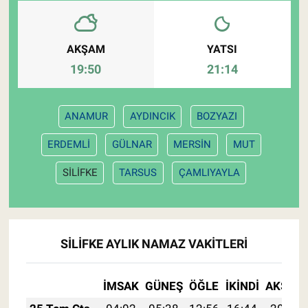
AKŞAM
YATSI
19:50
21:14
ANAMUR
AYDINCIK
BOZYAZI
ERDEMLİ
GÜLNAR
MERSİN
MUT
SİLİFKE
TARSUS
ÇAMLIYAYLA
SİLİFKE AYLIK NAMAZ VAKITLERI
İMSAK
GÜNEŞ
ÖĞLE
İKINDI
AKŞAM