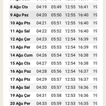
8 Ağu Cts
04:19
05:49
12:55
16:41
19:51
9 Ağu Paz
04:20
05:50
12:55
16:40
19:50
10 Ağu Pts
04:21
05:51
12:55
16:40
19:49
11 Ağu Sal
04:22
05:52
12:55
16:40
19:48
12 Ağu Çar
04:23
05:52
12:54
16:39
19:46
13 Ağu Per
04:25
05:53
12:54
16:39
19:45
14 Ağu Cum
04:26
05:54
12:54
16:38
19:44
15 Ağu Cts
04:27
05:55
12:54
16:38
19:43
16 Ağu Paz
04:28
05:56
12:54
16:37
19:42
17 Ağu Pts
04:29
05:57
12:53
16:37
19:41
18 Ağu Sal
04:30
05:57
12:53
16:36
19:39
19 Ağu Çar
04:31
05:58
12:53
16:36
19:38
20 Ağu Per
04:33
05:59
12:53
16:35
19:37