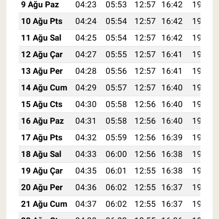
9 Ağu Paz
04:23
05:53
12:57
16:42
19:52
10 Ağu Pts
04:24
05:54
12:57
16:42
19:51
11 Ağu Sal
04:25
05:54
12:57
16:42
19:50
12 Ağu Çar
04:27
05:55
12:57
16:41
19:48
13 Ağu Per
04:28
05:56
12:57
16:41
19:47
14 Ağu Cum
04:29
05:57
12:57
16:40
19:46
15 Ağu Cts
04:30
05:58
12:56
16:40
19:45
16 Ağu Paz
04:31
05:58
12:56
16:40
19:44
17 Ağu Pts
04:32
05:59
12:56
16:39
19:43
18 Ağu Sal
04:33
06:00
12:56
16:38
19:41
19 Ağu Çar
04:35
06:01
12:55
16:38
19:40
20 Ağu Per
04:36
06:02
12:55
16:37
19:39
21 Ağu Cum
04:37
06:02
12:55
16:37
19:38