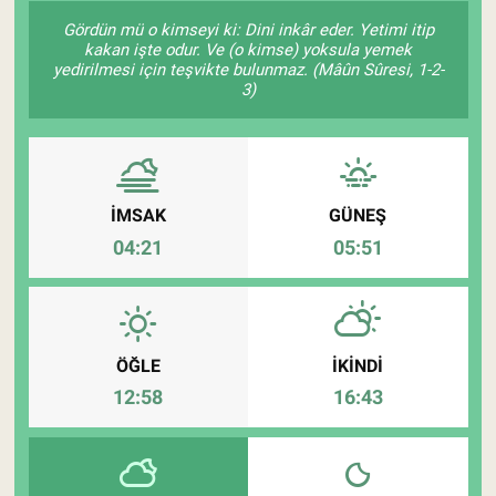
Gördün mü o kimseyi ki: Dini inkâr eder. Yetimi itip
Pankobirlik
kakan işte odur. Ve (o kimse) yoksula yemek
yedirilmesi için teşvikte bulunmaz. (Mâûn Sûresi, 1-2-
3)
Et fiyatları
Tarım Bilgisi
Yetiştirici Soruyor
İMSAK
GÜNEŞ
04:21
05:51
Dünyada Tarım
Üretici Birlikleri
ÖĞLE
İKINDI
Şeker ve Şekerli Mamüller
12:58
16:43
Tahıllar ve Baklagiller
Tohum