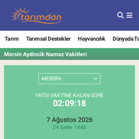
Tarım
Nöbetçi Eczaneler
Tarım
Tarımsal Destekler
Hayvancılık
Dünyada T
Hayvancılık
Hava Durumu
Mersin Aydincik Namaz Vakitleri
Gıda
Trafik Durumu
Güncel
Süper Lig Puan Durumu ve Fikstür
MERSİN
Tarımsal Destekler
Tüm Manşetler
YATSI VAKTINE KALAN SÜRE
02:09:18
Tarım Bakanlığı
Son Dakika Haberleri
TZOB
Haber Arşivi
7 Ağustos 2026
24 Safer 1448
Tarım Kredi Kooperatifleri