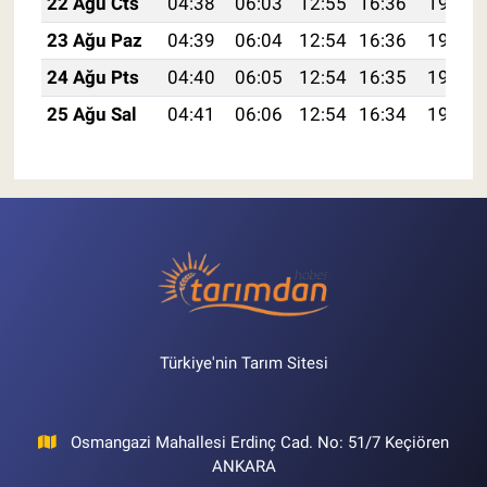
22 Ağu Cts
04:38
06:03
12:55
16:36
19:36
23 Ağu Paz
04:39
06:04
12:54
16:36
19:35
24 Ağu Pts
04:40
06:05
12:54
16:35
19:34
25 Ağu Sal
04:41
06:06
12:54
16:34
19:32
Türkiye'nin Tarım Sitesi
Osmangazi Mahallesi Erdinç Cad. No: 51/7 Keçiören
ANKARA