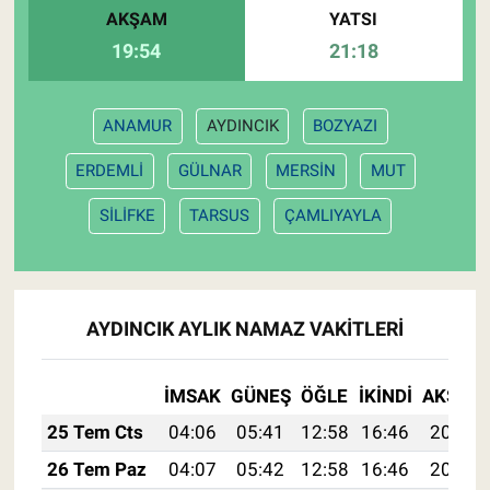
AKŞAM
YATSI
19:54
21:18
ANAMUR
AYDINCIK
BOZYAZI
ERDEMLİ
GÜLNAR
MERSİN
MUT
SİLİFKE
TARSUS
ÇAMLIYAYLA
AYDINCIK AYLIK NAMAZ VAKITLERI
İMSAK
GÜNEŞ
ÖĞLE
İKINDI
AKŞAM
25 Tem Cts
04:06
05:41
12:58
16:46
20:05
26 Tem Paz
04:07
05:42
12:58
16:46
20:05