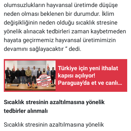
olumsuzlukların hayvansal üretimde düşüşe
neden olması beklenen bir durumdur. İklim
değişikliğinin neden olduğu sıcaklık stresine
yönelik alınacak tedbirleri zaman kaybetmeden
hayata geçirmemiz hayvansal üretimimizin
devamını sağlayacaktır “ dedi.
Türkiye için yeni ithalat
kapısı açılıyor!
Paraguay'da et ve canlı
hayvan denetimi
tamamlandı
Sıcaklık stresinin azaltılmasına yönelik
tedbirler alınmalı
Sıcaklık stresinin azaltılmasına yönelik