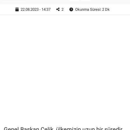
22.08.2023 - 14:37
2
Okunma Süresi: 2 Dk
Genel Başkan Çelik, ülkemizin uzun bir süredir