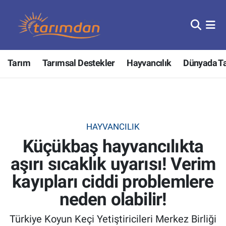
Tarım
Nöbetçi Eczaneler
Tarım
Tarımsal Destekler
Hayvancılık
Dünyada T
Hayvancılık
Hava Durumu
Gıda
Trafik Durumu
Güncel
Süper Lig Puan Durumu ve Fikstür
HAYVANCILIK
Küçükbaş hayvancılıkta
Tarımsal Destekler
Tüm Manşetler
aşırı sıcaklık uyarısı! Verim
Tarım Bakanlığı
Son Dakika Haberleri
kayıpları ciddi problemlere
TZOB
Haber Arşivi
neden olabilir!
Türkiye Koyun Keçi Yetiştiricileri Merkez Birliği
Tarım Kredi Kooperatifleri