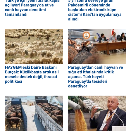
Türkiye için yeni ithalat kapısı
5 yıl sonra devreye girdi!
açılıyor! Paraguay'da et ve
Pakdemirli döneminde
canlı hayvan denetimi
başlatılan elektronik küpe
tamamlandı
sistemi Kars'tan uygulamaya
alındı
HAYGEM eski Daire Başkanı
Paraguay'dan canlı hayvan ve
Burçak: Küçükbaşta artık asıl
sığır eti ithalatında kritik
mesele destek değil, ihracat
aşama: Türk heyeti
politikası
Paraguay'da tesisleri
denetliyor