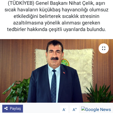
(TÜDKİYEB) Genel Başkanı Nihat Çelik, aşırı
Pankobirlik
sıcak havaların küçükbaş hayvancılığı olumsuz
etkilediğini belirterek sıcaklık stresinin
Et fiyatları
azaltılmasına yönelik alınması gereken
tedbirler hakkında çeşitli uyarılarda bulundu.
Tarım Bilgisi
Yetiştirici Soruyor
Dünyada Tarım
Üretici Birlikleri
Şeker ve Şekerli Mamüller
Tahıllar ve Baklagiller
Paylaş
-
+
A
A
Tohum