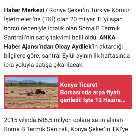
Haber Merkezi /
Konya Şeker’in Türkiye Kömür
İşletmeleri’ne (TKİ) olan 20 milyar TL’yi aşan
borcu nedeniyle icralık olan Soma B Termik
Santrali’nin satış takvimi belli oldu.
ANKA
Haber Ajansı’ndan Olcay Aydilek
’in aktardığı
bilgilere göre, santral Eylül ayının ilk haftasında
icra yoluyla satışa çıkarılacak.
Konya Ticaret
Borsası'nda arpa fiyatı
geriledi! İşte 12 Haziran
hububat piyasası
2015 yılında 685,5 milyon dolara satın alınan
Soma B Termik Santrali, Konya Şeker’in TKİ’ye