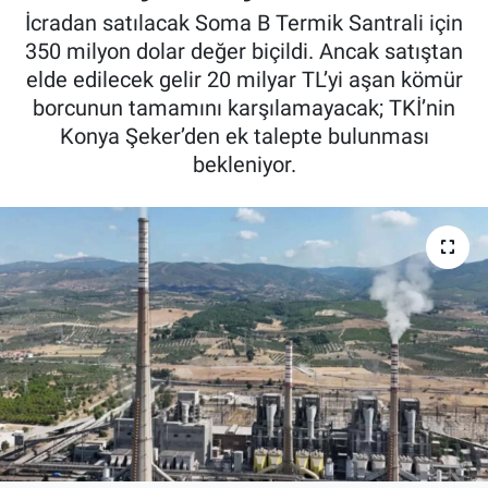
İcradan satılacak Soma B Termik Santrali için
Pankobirlik
350 milyon dolar değer biçildi. Ancak satıştan
elde edilecek gelir 20 milyar TL’yi aşan kömür
Et fiyatları
borcunun tamamını karşılamayacak; TKİ’nin
Konya Şeker’den ek talepte bulunması
Tarım Bilgisi
bekleniyor.
Yetiştirici Soruyor
Dünyada Tarım
Üretici Birlikleri
Şeker ve Şekerli Mamüller
Tahıllar ve Baklagiller
Tohum