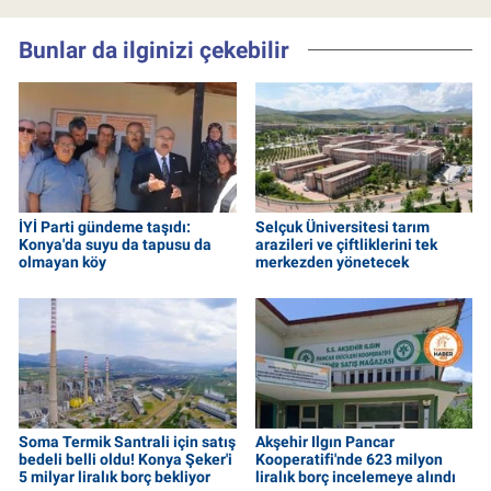
Bunlar da ilginizi çekebilir
İYİ Parti gündeme taşıdı:
Selçuk Üniversitesi tarım
Konya'da suyu da tapusu da
arazileri ve çiftliklerini tek
olmayan köy
merkezden yönetecek
Soma Termik Santrali için satış
Akşehir Ilgın Pancar
bedeli belli oldu! Konya Şeker'i
Kooperatifi'nde 623 milyon
5 milyar liralık borç bekliyor
liralık borç incelemeye alındı