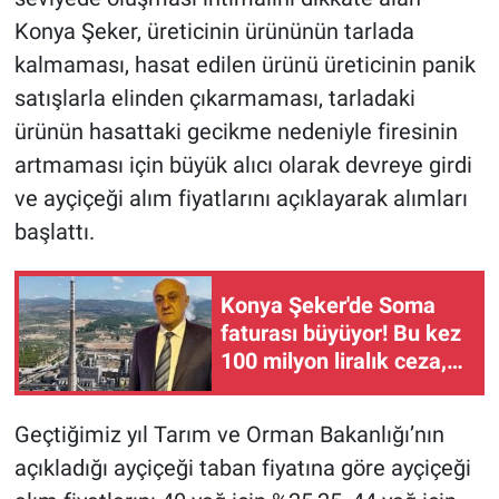
Konya Şeker, üreticinin ürününün tarlada
kalmaması, hasat edilen ürünü üreticinin panik
satışlarla elinden çıkarmaması, tarladaki
ürünün hasattaki gecikme nedeniyle firesinin
artmaması için büyük alıcı olarak devreye girdi
ve ayçiçeği alım fiyatlarını açıklayarak alımları
başlattı.
Konya Şeker'de Soma
faturası büyüyor! Bu kez
100 milyon liralık ceza,
genel müdür yardımcısı
görevden alındı
Geçtiğimiz yıl Tarım ve Orman Bakanlığı’nın
açıkladığı ayçiçeği taban fiyatına göre ayçiçeği