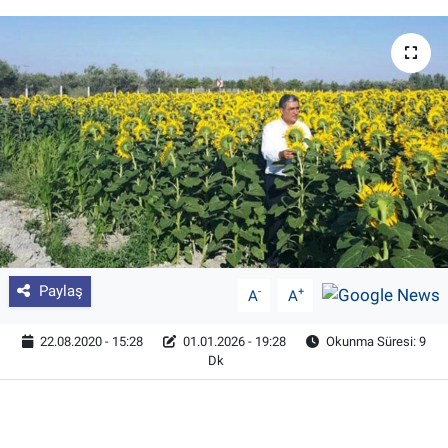
Pankobirlik
Et fiyatları
Tarım Bilgisi
Yetiştirici Soruyor
Dünyada Tarım
Üretici Birlikleri
Paylaş
-
+
A
A
Şeker ve Şekerli Mamüller
22.08.2020 - 15:28
01.01.2026 - 19:28
Okunma Süresi: 9
Dk
Tahıllar ve Baklagiller
Tohum