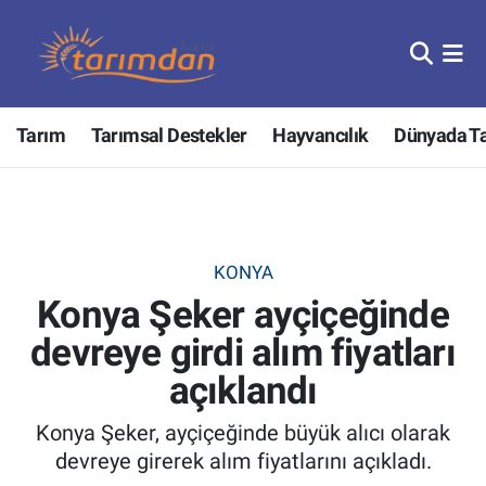
Tarım
Nöbetçi Eczaneler
Tarım
Tarımsal Destekler
Hayvancılık
Dünyada T
Hayvancılık
Hava Durumu
Gıda
Trafik Durumu
Güncel
Süper Lig Puan Durumu ve Fikstür
KONYA
Konya Şeker ayçiçeğinde
Tarımsal Destekler
Tüm Manşetler
devreye girdi alım fiyatları
Tarım Bakanlığı
Son Dakika Haberleri
açıklandı
TZOB
Haber Arşivi
Konya Şeker, ayçiçeğinde büyük alıcı olarak
devreye girerek alım fiyatlarını açıkladı.
Tarım Kredi Kooperatifleri