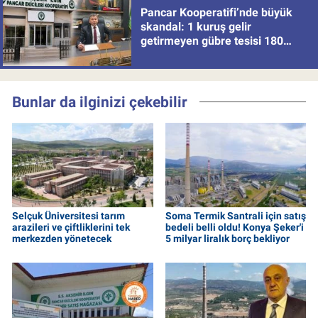
Pancar Kooperatifi’nde büyük
skandal: 1 kuruş gelir
getirmeyen gübre tesisi 180
milyon batırdı!
Bunlar da ilginizi çekebilir
Selçuk Üniversitesi tarım
Soma Termik Santrali için satış
arazileri ve çiftliklerini tek
bedeli belli oldu! Konya Şeker'i
merkezden yönetecek
5 milyar liralık borç bekliyor