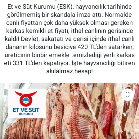
Et ve Süt Kurumu (ESK), hayvancılık tarihinde
Pankobirlik
görülmemiş bir skandala imza attı. Normalde
canlı fiyattan çok daha yüksek olması gereken
Et fiyatları
karkas kemikli et fiyatı, ithal canlının gerisinde
kaldı! Devlet, sakatatı ve derisi içinde ithal canlı
Tarım Bilgisi
dananın kilosunu besiciye 420 TL’den satarken;
üreticinin binbir emekle temizlediği yerli karkas
Yetiştirici Soruyor
eti 331 TL’den kapatıyor. İşte hayvancılığı bitiren
akılalmaz hesap!
Dünyada Tarım
Üretici Birlikleri
Şeker ve Şekerli Mamüller
Tahıllar ve Baklagiller
Tohum