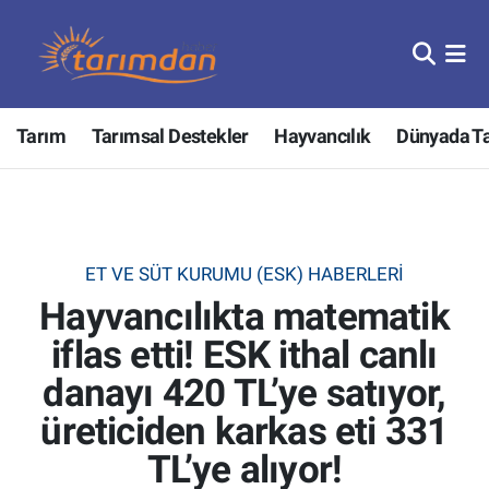
Tarım
Nöbetçi Eczaneler
Tarım
Tarımsal Destekler
Hayvancılık
Dünyada T
Hayvancılık
Hava Durumu
Gıda
Trafik Durumu
Güncel
Süper Lig Puan Durumu ve Fikstür
ET VE SÜT KURUMU (ESK) HABERLERI
Hayvancılıkta matematik
Tarımsal Destekler
Tüm Manşetler
iflas etti! ESK ithal canlı
Tarım Bakanlığı
Son Dakika Haberleri
danayı 420 TL’ye satıyor,
TZOB
Haber Arşivi
üreticiden karkas eti 331
TL’ye alıyor!
Tarım Kredi Kooperatifleri