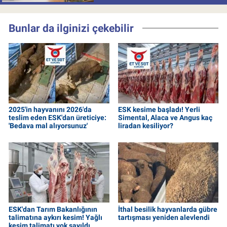
Bunlar da ilginizi çekebilir
2025'in hayvanını 2026'da
ESK kesime başladı! Yerli
teslim eden ESK'dan üreticiye:
Simental, Alaca ve Angus kaç
'Bedava mal alıyorsunuz'
liradan kesiliyor?
ESK'dan Tarım Bakanlığının
İthal besilik hayvanlarda gübre
talimatına aykırı kesim! Yağlı
tartışması yeniden alevlendi
kesim talimatı yok sayıldı