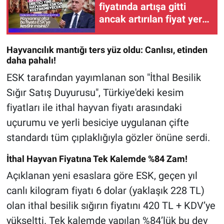
fiyatında artışa gitti
ancak artırılan fiyat yerli
üretici için yine bir anlam
ifade etmiyor!
Hayvancılık mantığı ters yüz oldu: Canlısı, etinden
daha pahalı!
ESK tarafından yayımlanan son "İthal Besilik
Sığır Satış Duyurusu", Türkiye'deki kesim
fiyatları ile ithal hayvan fiyatı arasındaki
uçurumu ve yerli besiciye uygulanan çifte
standardı tüm çıplaklığıyla gözler önüne serdi.
İthal Hayvan Fiyatına Tek Kalemde %84 Zam!
Açıklanan yeni esaslara göre ESK, geçen yıl
canlı kilogram fiyatı 6 dolar (yaklaşık 228 TL)
olan ithal besilik sığırın fiyatını 420 TL + KDV’ye
yükseltti. Tek kalemde yapılan %84’lük bu dev