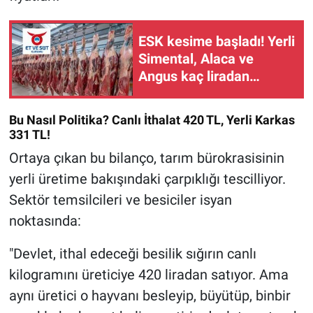
ESK kesime başladı! Yerli
Simental, Alaca ve
Angus kaç liradan
kesiliyor?
Bu Nasıl Politika? Canlı İthalat 420 TL, Yerli Karkas
331 TL!
Ortaya çıkan bu bilanço, tarım bürokrasisinin
yerli üretime bakışındaki çarpıklığı tescilliyor.
Sektör temsilcileri ve besiciler isyan
noktasında:
"Devlet, ithal edeceği besilik sığırın canlı
kilogramını üreticiye 420 liradan satıyor. Ama
aynı üretici o hayvanı besleyip, büyütüp, binbir