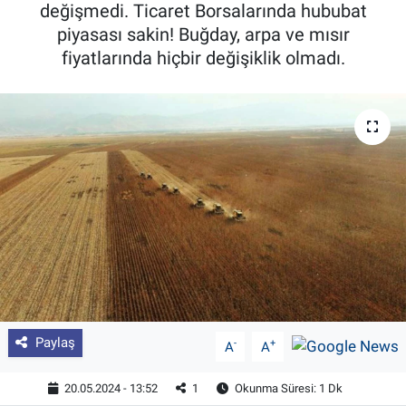
değişmedi. Ticaret Borsalarında hububat
Pankobirlik
piyasası sakin! Buğday, arpa ve mısır
fiyatlarında hiçbir değişiklik olmadı.
Et fiyatları
Tarım Bilgisi
Yetiştirici Soruyor
Dünyada Tarım
Üretici Birlikleri
Şeker ve Şekerli Mamüller
Paylaş
-
+
A
A
Tahıllar ve Baklagiller
20.05.2024 - 13:52
1
Okunma Süresi: 1 Dk
Tohum