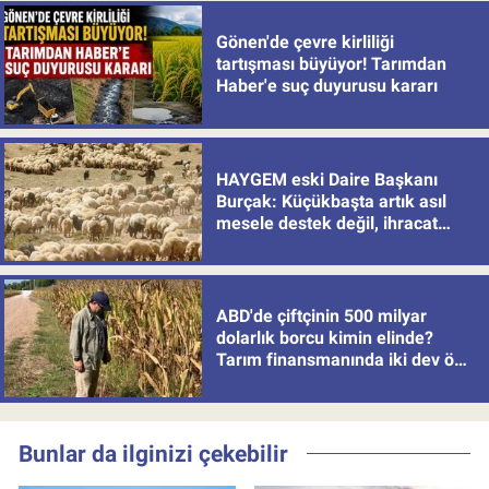
Gönen'de çevre kirliliği
tartışması büyüyor! Tarımdan
Haber'e suç duyurusu kararı
HAYGEM eski Daire Başkanı
Burçak: Küçükbaşta artık asıl
mesele destek değil, ihracat
politikası
ABD'de çiftçinin 500 milyar
dolarlık borcu kimin elinde?
Tarım finansmanında iki dev öne
çıkıyor
Bunlar da ilginizi çekebilir