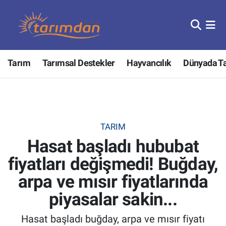
Tarım
Nöbetçi Eczaneler
Tarım
Tarımsal Destekler
Hayvancılık
Dünyada T
Hayvancılık
Hava Durumu
Gıda
Trafik Durumu
Güncel
Süper Lig Puan Durumu ve Fikstür
TARIM
Hasat başladı hububat
Tarımsal Destekler
Tüm Manşetler
fiyatları değişmedi! Buğday,
Tarım Bakanlığı
Son Dakika Haberleri
arpa ve mısır fiyatlarında
TZOB
Haber Arşivi
piyasalar sakin...
Hasat başladı buğday, arpa ve mısır fiyatı
Tarım Kredi Kooperatifleri