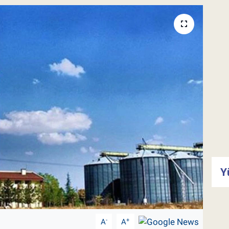
Y
-
+
A
A