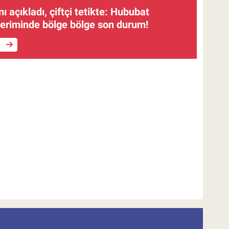
 açıkladı, çiftçi tetikte: Hububat
veriminde bölge bölge son durum!
e