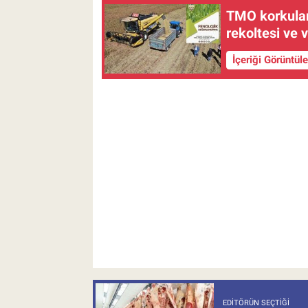
TMO korkulanı
rekoltesi ve 
İçeriği Görüntül
EDITÖRÜN SEÇTIĞI