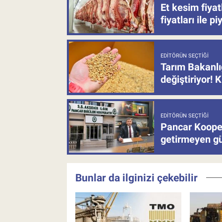
Et kesim fiya
fiyatları ile p
EDITÖRÜN SEÇTIĞI
Tarım Bakanlı
değiştiriyor! K
EDITÖRÜN SEÇTIĞI
Pancar Kooper
getirmeyen güb
Bunlar da ilginizi çekebilir