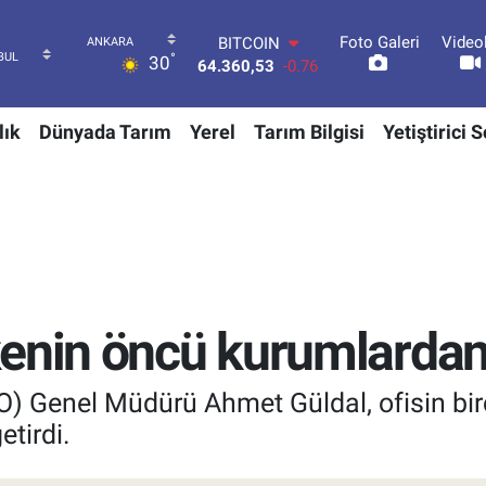
Foto Galeri
Video
DOLAR
°
30
47,7069
0.17
EURO
55,0265
0.01
lık
Dünyada Tarım
Yerel
Tarım Bilgisi
Yetiştirici 
STERLİN
64,1897
0.02
GRAM ALTIN
6574.81
1.44
BİST100
13.887
64
BITCOIN
64.360,53
-0.76
kenin öncü kurumlarda
O) Genel Müdürü Ahmet Güldal, ofisin b
tirdi.