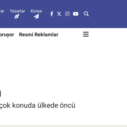
lar
Yazarlar
Künye
Soruyor
Resmi Reklamlar
n
irçok konuda ülkede öncü