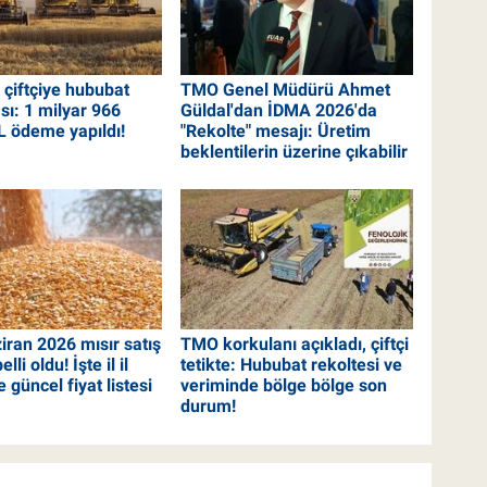
çiftçiye hububat
TMO Genel Müdürü Ahmet
sı: 1 milyar 966
Güldal'dan İDMA 2026'da
L ödeme yapıldı!
"Rekolte" mesajı: Üretim
beklentilerin üzerine çıkabilir
ran 2026 mısır satış
TMO korkulanı açıkladı, çiftçi
elli oldu! İşte il il
tetikte: Hububat rekoltesi ve
e güncel fiyat listesi
veriminde bölge bölge son
durum!