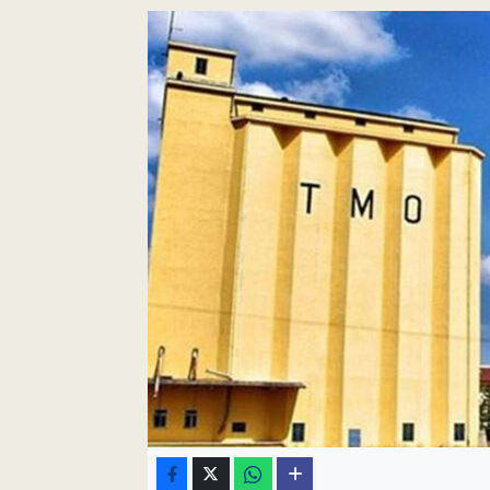
Pankobirlik
Et fiyatları
Tarım Bilgisi
Yetiştirici Soruyor
Dünyada Tarım
Üretici Birlikleri
Şeker ve Şekerli Mamüller
Tahıllar ve Baklagiller
Tohum