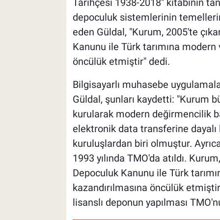
Tarihçesi 1938-2018" kitabının tan
depoculuk sistemlerinin temellerin
eden Güldal, "Kurum, 2005'te çıka
Kanunu ile Türk tarımına modern v
öncülük etmiştir" dedi.
Bilgisayarlı muhasebe uygulamaları
Güldal, şunları kaydetti: "Kurum 
kurularak modern değirmencilik baş
elektronik data transferine dayalı
kuruluşlardan biri olmuştur. Ayrıc
1993 yılında TMO'da atıldı. Kurum,
Depoculuk Kanunu ile Türk tarımın
kazandırılmasına öncülük etmiştir
lisanslı deponun yapılması TMO'nun