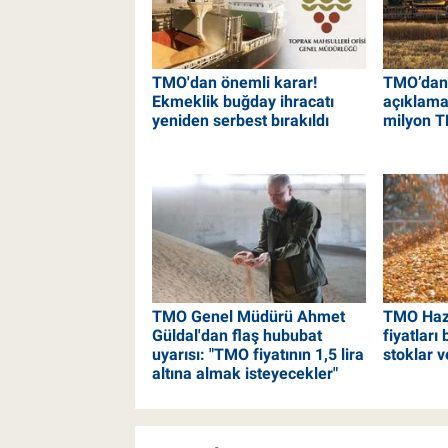
TMO'dan önemli karar!
TMO’dan 
Ekmeklik buğday ihracatı
açıklama
yeniden serbest bırakıldı
milyon T
TMO Genel Müdürü Ahmet
TMO Hazi
Güldal'dan flaş hububat
fiyatları b
uyarısı: "TMO fiyatının 1,5 lira
stoklar v
altına almak isteyecekler"