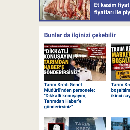
Et kesim fiya
fiyatları ile p
Bunlar da ilginizi çekebilir
Tarım Kredi Genel
Tarım Kr
Müdürü'nden personele:
boşaltıl
"Dikkatli konuşayım,
ikinci sa
Tarımdan Haber'e
gönderirsiniz"