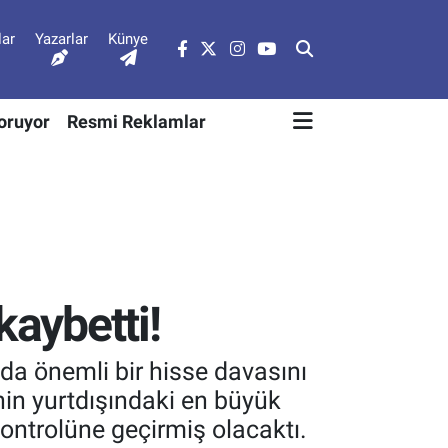
lar
Yazarlar
Künye
Soruyor
Resmi Reklamlar
kaybetti!
ında önemli bir hisse davasını
nin yurtdışındaki en büyük
kontrolüne geçirmiş olacaktı.