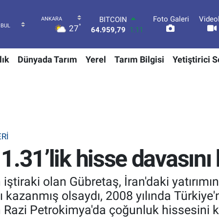
Foto Galeri
Video
DOLAR
°
27
47,7436
0.18
EURO
55,2510
0.32
lık
Dünyada Tarım
Yerel
Tarım Bilgisi
Yetiştirici 
STERLİN
64,4811
0.38
GRAM ALTIN
6660.55
0.03
BİST100
13.779
-14
BITCOIN
64.959,79
1.11
RI
.31’lik hisse davasını 
 iştiraki olan Gübretaş, İran'daki yatırım
ı kazanmış olsaydı, 2008 yılında Türkiye'
en Razi Petrokimya'da çoğunluk hissesini 