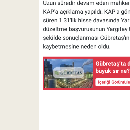
Uzun süredir devam eden mahkemey
KAP'a açıklama yapıldı. KAP'a gö
süren 1.31'lik hisse davasında Yarg
düzeltme başvurusunun Yargıtay ta
şekilde sonuçlanması Gübretaş'ın
kaybetmesine neden oldu.
Gübretaş’ta d
büyük sır ne?
İçeriği Görüntül