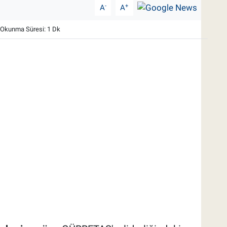
-
+
A
A
Okunma Süresi: 1 Dk