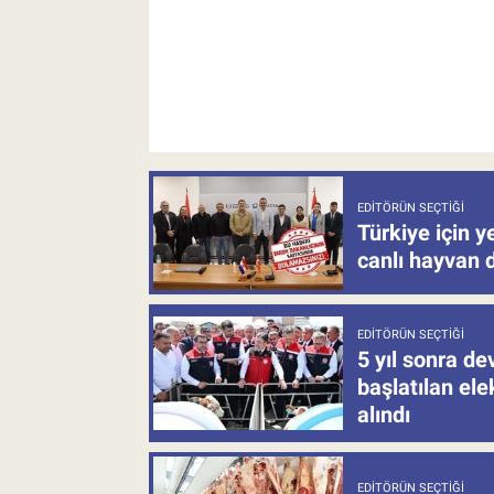
EDITÖRÜN SEÇTIĞI
Türkiye için y
canlı hayvan 
EDITÖRÜN SEÇTIĞI
5 yıl sonra d
başlatılan el
alındı
EDITÖRÜN SEÇTIĞI