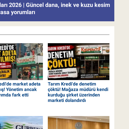
tları 2026 | Güncel dana, inek ve kuzu kesim
iyasa yorumları
edi'de market adeta
Tarım Kredi'de denetim
mış! Yönetim ancak
çöktü! Mağaza müdürü kendi
yımda fark etti
kurduğu şirket üzerinden
marketi dolandırdı