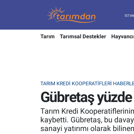
Tarım
Nöbetçi Eczaneler
Tarım
Tarımsal Destekler
Hayvancı
Hayvancılık
Hava Durumu
Gıda
Trafik Durumu
Güncel
Süper Lig Puan Durumu ve Fikstür
TARIM KREDI KOOPERATIFLERI HABERLE
Tarımsal Destekler
Tüm Manşetler
Gübretaş yüzde 1
Tarım Bakanlığı
Son Dakika Haberleri
Tarım Kredi Kooperatiflerinin
TZOB
Haber Arşivi
kaybetti. Gübretaş, bu davay
sanayi yatırımı olarak bilin
Tarım Kredi Kooperatifleri