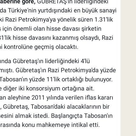
haberine göre,
GÜBRETAŞ'ın liderliğindeki
da Türkiye'nin yurtdışındaki en büyük sanayi
aki Razi Petrokimya'ya yönelik süren 1.31'lik
için önemli olan hisse davası şirketin
1'lik hisse davasını kazanmış olsaydı, Razi
i kontrolüne geçmiş olacaktı.
ında Gübretaş'ın liderliğindeki 4'lü
mıştı. Gübretaş'ın Razi Petrokimya'da yüzde
 Tabosan'ın yüzde 11'lik ortaklığı bulunuyor.
e diğer iki konsorsiyum ortağına ait.
 aleyhine 2011 yılında verilen iflas kararı
 Gübretaş, Tabosan'daki alacaklarının bir
ssesini almak istedi. Başlangıçta Tabosan'ın
onrasında konu mahkemeye intikal etti.