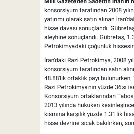
Milli Gazete'den Sadettin İnan'ın 
konsorsiyum tarafından 2008 yılın
yatırımı olarak satın alınan İran'd
hisse davası sonuçlandı. Gübretaş 
aleyhine sonuçlandı. Gübretaş, 1.3
Petrokimya'daki çoğunluk hissesin
İran'daki Razi Petrokimya, 2008 yıl
konsorsiyum tarafından satın alın
48.88'lik ortaklık payı bulunurken,
Razi Petrokimya'nın yüzde 36'sı is
Konsorsiyum ortaklarından Tabosan
2013 yılında hukuken kesinleşince,
kısmına karşılık yüzde 1.31'lik hi
hisse devrine sıcak bakılırken, s