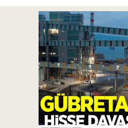
Pankobirlik
Et fiyatları
Tarım Bilgisi
Yetiştirici Soruyor
Dünyada Tarım
Üretici Birlikleri
Şeker ve Şekerli Mamüller
Tahıllar ve Baklagiller
Tohum