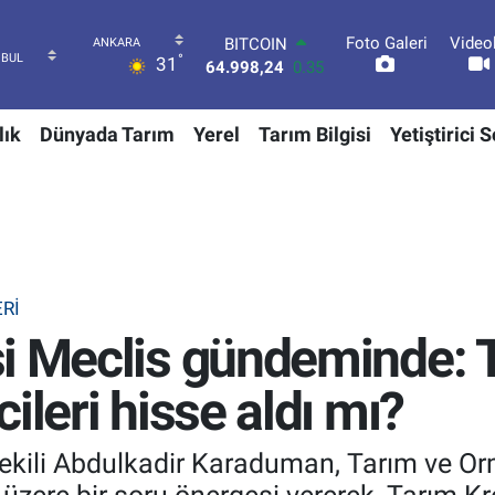
Foto Galeri
Video
DOLAR
°
31
47,7436
0.18
EURO
55,2510
0.32
lık
Dünyada Tarım
Yerel
Tarım Bilgisi
Yetiştirici 
STERLİN
64,4811
0.38
GRAM ALTIN
6660.55
0.03
BİST100
13.779
-14
BITCOIN
64.998,24
0.35
RI
i Meclis gündeminde: T
ileri hisse aldı mı?
vekili Abdulkadir Karaduman, Tarım ve O