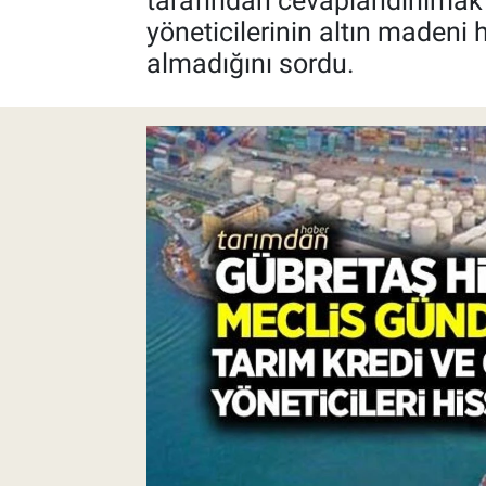
tarafından cevaplandırılmak 
yöneticilerinin altın madeni
Pankobirlik
almadığını sordu.
Et fiyatları
Tarım Bilgisi
Yetiştirici Soruyor
Dünyada Tarım
Üretici Birlikleri
Şeker ve Şekerli Mamüller
Tahıllar ve Baklagiller
Tohum