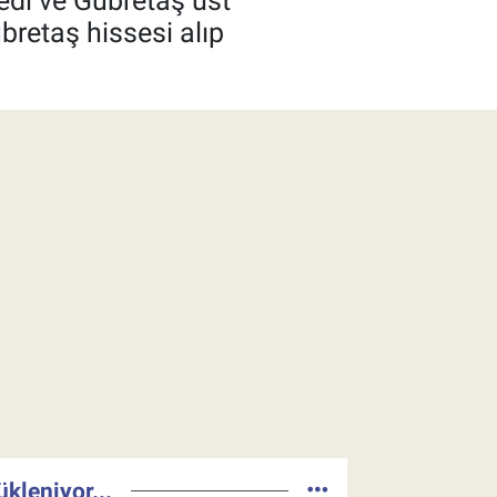
edi ve Gübretaş üst
bretaş hissesi alıp
ükleniyor...