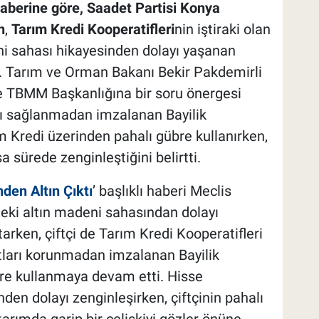
haberine göre, Saadet Partisi Konya
n
,
Tarım Kredi Kooperatifleri
nin iştiraki olan
ni sahası hikayesinden dolayı yaşanan
ı. Tarım ve Orman Bakanı Bekir Pakdemirli
e TBMM Başkanlığına bir soru önergesi
ı sağlanmadan imzalanan Bayilik
m Kredi üzerinden pahalı gübre kullanırken,
a sürede zenginleştiğini belirtti.
nden Altın Çıktı
’ başlıklı haberi Meclis
teki altın madeni sahasından dolayı
arken, çiftçi de Tarım Kredi Kooperatifleri
tları korunmadan imzalanan Bayilik
re kullanmaya devam etti. Hisse
nden dolayı zenginleşirken, çiftçinin pahalı
rımda garip bir çelişkiyi gözler önüne