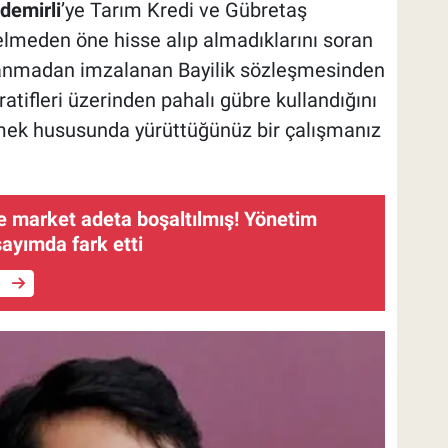
demirli
’ye Tarım Kredi ve Gübretaş
kselmeden öne hisse alıp almadıklarını soran
lanmadan imzalanan Bayilik sözleşmesinden
atifleri üzerinden pahalı gübre kullandığını
zmek hususunda yürüttüğünüz bir çalışmanız
e market adeta boşaltılmış! Yönetim
sayımda fark etti
e