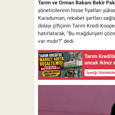
Tarım ve Orman Bakanı Bekir Pak
yöneticilerinin hisse fiyatları yü
Karaduman, rekabet şartları sağ
dolayı çiftçinin Tarım Kredi Kooper
hatırlatarak, “Bu mağduriyeti çö
var mıdır?” dedi.
Tarım Kredi'd
ancak ikinci 
İçeriği Görüntül