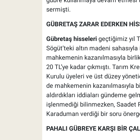
sermişti.
GÜBRETAŞ ZARAR EDERKEN HİSS
Gübretaş hisseleri
geçtiğimiz yıl 
Sögüt’teki altın madeni sahasıyla i
mahkemenin kazanılmasıyla birlikte
20 TL’ye kadar çıkmıştı. Tarım Kre
Kurulu üyeleri ve üst düzey yönetic
de mahkemenin kazanılmasıyla birl
aldırdıkları iddiaları gündeme gelm
işlenmediği bilinmezken, Saadet P
Karaduman verdiği bir soru önerge
PAHALI GÜBREYE KARŞI BİR ÇA