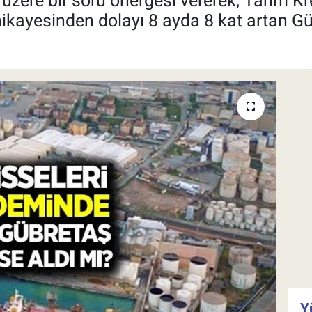
üzere bir soru önergesi vererek, Tarım Kr
 hikayesinden dolayı 8 ayda 8 kat artan Gü
Y