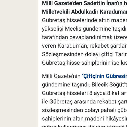
Milli Gazete'den Sadettin İnan'ın 
Milletvekili Abdulkadir Karaduma
Gübretaş hisselerinde altın made
yükselişi Meclis gündemine taşıd
tarafından cevaplandırılmak üzer
veren Karaduman, rekabet şartlar
Sözleşmesinden dolayı çiftçi Tarı
Gübretaş hisse sahiplerinin ise kıs
Milli Gazete’nin
‘Çiftçinin Gübresi
gündemine taşındı. Bilecik Söğüt’
Gübretaş hisseleri 8 ayda 8 kat art
ile Gübretaş arasında rekabet şar
sözleşmesinden dolayı pahalı güb
sahiplerinin altın madeni hikâyesi
gübre kullanmaya devam etmesi ta