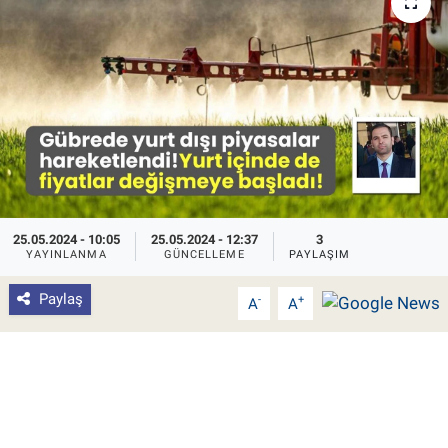
Pankobirlik
Et fiyatları
Tarım Bilgisi
Yetiştirici Soruyor
Dünyada Tarım
25.05.2024 - 10:05
25.05.2024 - 12:37
3
YAYINLANMA
GÜNCELLEME
PAYLAŞIM
Üretici Birlikleri
Paylaş
-
+
A
A
Şeker ve Şekerli Mamüller
Tahıllar ve Baklagiller
Tohum