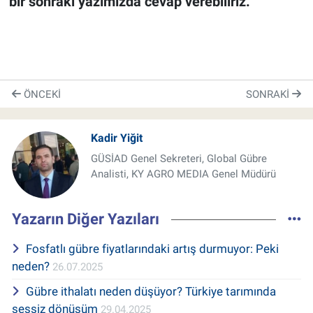
bir sonraki yazımızda cevap verebiliriz.
ÖNCEKI
SONRAKI
Kadir Yiğit
GÜSİAD Genel Sekreteri, Global Gübre
Analisti, KY AGRO MEDIA Genel Müdürü
Yazarın Diğer Yazıları
Fosfatlı gübre fiyatlarındaki artış durmuyor: Peki
neden?
26.07.2025
Gübre ithalatı neden düşüyor? Türkiye tarımında
sessiz dönüşüm
29.04.2025