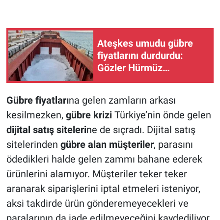
Ateşkes umudu gübre
fiyatlarını durdurdu:
Gözler Hürmüz
Boğazı'nda
Gübre fiyatları
na gelen zamların arkası
kesilmezken,
gübre krizi
Türkiye’nin önde gelen
dijital satış siteleri
ne de sıçradı. Dijital satış
sitelerinden
gübre alan müşteriler
, parasını
ödedikleri halde gelen zammı bahane ederek
ürünlerini alamıyor. Müşteriler teker teker
aranarak siparişlerini iptal etmeleri isteniyor,
aksi takdirde ürün gönderemeyecekleri ve
paralarının da iade edilmeyeceğini kaydediliyor.