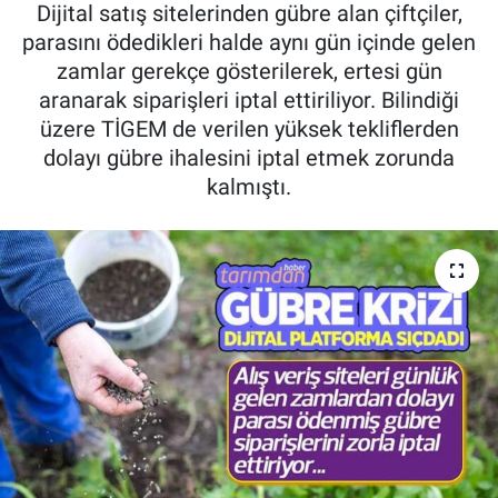
Dijital satış sitelerinden gübre alan çiftçiler,
Pankobirlik
parasını ödedikleri halde aynı gün içinde gelen
zamlar gerekçe gösterilerek, ertesi gün
Et fiyatları
aranarak siparişleri iptal ettiriliyor. Bilindiği
üzere TİGEM de verilen yüksek tekliflerden
Tarım Bilgisi
dolayı gübre ihalesini iptal etmek zorunda
kalmıştı.
Yetiştirici Soruyor
Dünyada Tarım
Üretici Birlikleri
Şeker ve Şekerli Mamüller
Tahıllar ve Baklagiller
Tohum