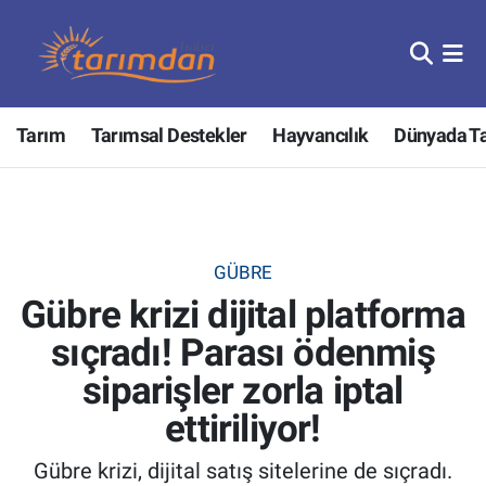
Tarım
Nöbetçi Eczaneler
Tarım
Tarımsal Destekler
Hayvancılık
Dünyada T
Hayvancılık
Hava Durumu
Gıda
Trafik Durumu
Güncel
Süper Lig Puan Durumu ve Fikstür
GÜBRE
Gübre krizi dijital platforma
Tarımsal Destekler
Tüm Manşetler
sıçradı! Parası ödenmiş
Tarım Bakanlığı
Son Dakika Haberleri
siparişler zorla iptal
TZOB
Haber Arşivi
ettiriliyor!
Gübre krizi, dijital satış sitelerine de sıçradı.
Tarım Kredi Kooperatifleri