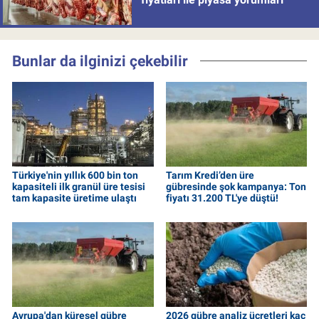
Bunlar da ilginizi çekebilir
Türkiye'nin yıllık 600 bin ton
Tarım Kredi’den üre
kapasiteli ilk granül üre tesisi
gübresinde şok kampanya: Ton
tam kapasite üretime ulaştı
fiyatı 31.200 TL'ye düştü!
Avrupa'dan küresel gübre
2026 gübre analiz ücretleri kaç