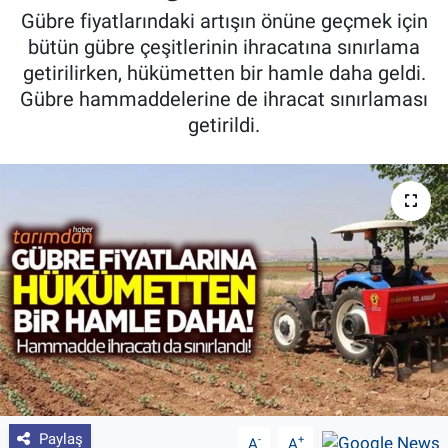
Gübre fiyatlarındaki artışın önüne geçmek için
Pankobirlik
bütün gübre çeşitlerinin ihracatına sınırlama
getirilirken, hükümetten bir hamle daha geldi.
Et fiyatları
Gübre hammaddelerine de ihracat sınırlaması
getirildi.
Tarım Bilgisi
Yetiştirici Soruyor
Dünyada Tarım
Üretici Birlikleri
Şeker ve Şekerli Mamüller
Tahıllar ve Baklagiller
Paylaş
-
+
Tohum
A
A