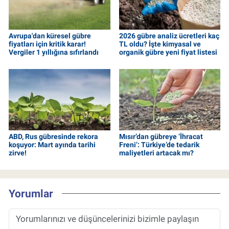
Avrupa'dan küresel gübre
2026 gübre analiz ücretleri kaç
fiyatları için kritik karar!
TL oldu? İşte kimyasal ve
Vergiler 1 yıllığına sıfırlandı
organik gübre yeni fiyat listesi
ABD, Rus gübresinde rekora
Mısır’dan gübreye ‘İhracat
koşuyor: Mart ayında tarihi
Freni’: Türkiye’de tedarik
zirve!
maliyetleri artacak mı?
Yorumlar