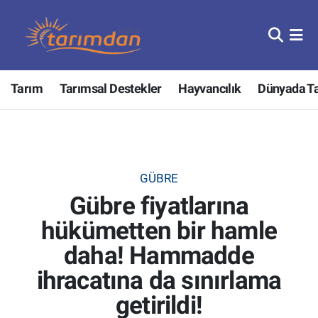
Tarım
Nöbetçi Eczaneler
Tarım
Tarımsal Destekler
Hayvancılık
Dünyada T
Hayvancılık
Hava Durumu
Gıda
Trafik Durumu
Güncel
Süper Lig Puan Durumu ve Fikstür
GÜBRE
Gübre fiyatlarına
Tarımsal Destekler
Tüm Manşetler
hükümetten bir hamle
Tarım Bakanlığı
Son Dakika Haberleri
daha! Hammadde
TZOB
Haber Arşivi
ihracatına da sınırlama
getirildi!
Tarım Kredi Kooperatifleri