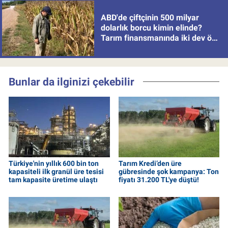
ABD'de çiftçinin 500 milyar
dolarlık borcu kimin elinde?
Tarım finansmanında iki dev öne
çıkıyor
Bunlar da ilginizi çekebilir
Türkiye'nin yıllık 600 bin ton
Tarım Kredi’den üre
kapasiteli ilk granül üre tesisi
gübresinde şok kampanya: Ton
tam kapasite üretime ulaştı
fiyatı 31.200 TL'ye düştü!