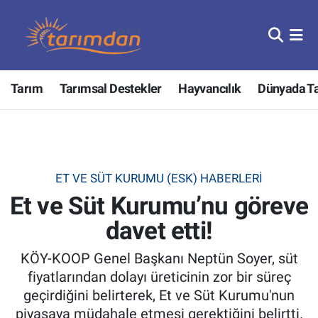
Tarım
Nöbetçi Eczaneler
Tarım
Tarımsal Destekler
Hayvancılık
Dünyada T
Hayvancılık
Hava Durumu
Gıda
Trafik Durumu
Güncel
Süper Lig Puan Durumu ve Fikstür
ET VE SÜT KURUMU (ESK) HABERLERI
Et ve Süt Kurumu’nu göreve
Tarımsal Destekler
Tüm Manşetler
davet etti!
Tarım Bakanlığı
Son Dakika Haberleri
KÖY-KOOP Genel Başkanı Neptün Soyer, süt
TZOB
Haber Arşivi
fiyatlarından dolayı üreticinin zor bir süreç
geçirdiğini belirterek, Et ve Süt Kurumu'nun
Tarım Kredi Kooperatifleri
piyasaya müdahale etmesi gerektiğini belirtti.