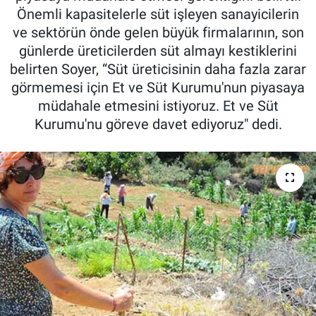
Önemli kapasitelerle süt işleyen sanayicilerin
Pankobirlik
ve sektörün önde gelen büyük firmalarının, son
günlerde üreticilerden süt almayı kestiklerini
Et fiyatları
belirten Soyer, “Süt üreticisinin daha fazla zarar
görmemesi için Et ve Süt Kurumu'nun piyasaya
Tarım Bilgisi
müdahale etmesini istiyoruz. Et ve Süt
Kurumu'nu göreve davet ediyoruz" dedi.
Yetiştirici Soruyor
Dünyada Tarım
Üretici Birlikleri
Şeker ve Şekerli Mamüller
Tahıllar ve Baklagiller
Tohum