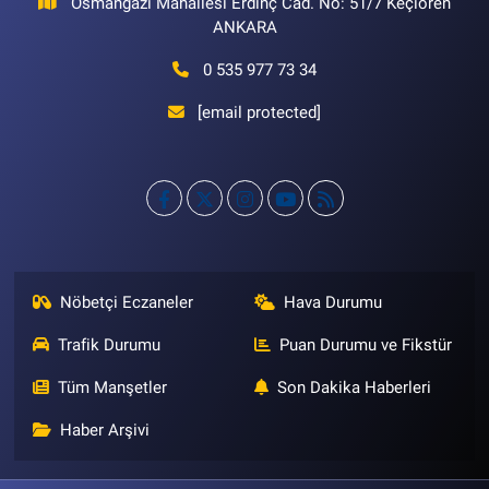
Osmangazi Mahallesi Erdinç Cad. No: 51/7 Keçiören
ANKARA
0 535 977 73 34
[email protected]
Nöbetçi Eczaneler
Hava Durumu
Trafik Durumu
Puan Durumu ve Fikstür
Tüm Manşetler
Son Dakika Haberleri
Haber Arşivi