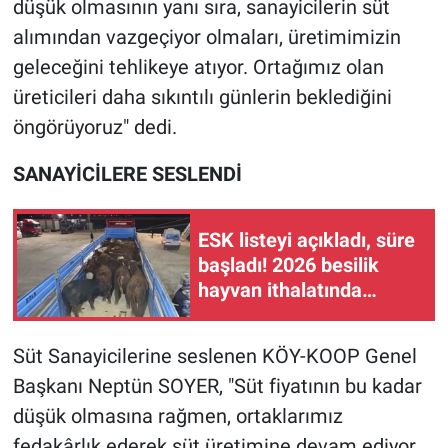
düşük olmasının yanı sıra, sanayicilerin süt
alımından vazgeçiyor olmaları, üretimimizin
geleceğini tehlikeye atıyor. Ortağımız olan
üreticileri daha sıkıntılı günlerin beklediğini
öngörüyoruz" dedi.
SANAYİCİLERE SESLENDİ
ESK listeyi açıkladı, süre
başladı! 2026 besilik
hayvan ithalatında
sözleşme ve ödeme
dönemi
Süt Sanayicilerine seslenen KÖY-KOOP Genel
Başkanı Neptün SOYER, "Süt fiyatının bu kadar
düşük olmasına rağmen, ortaklarımız
fedakârlık ederek süt üretimine devam ediyor.