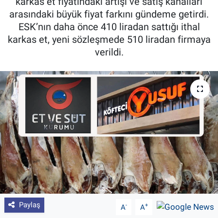
karkas et fiyatındaki artışı ve satış kanalları
arasındaki büyük fiyat farkını gündeme getirdi.
Pankobirlik
ESK’nın daha önce 410 liradan sattığı ithal
karkas et, yeni sözleşmede 510 liradan firmaya
Et fiyatları
verildi.
Tarım Bilgisi
Yetiştirici Soruyor
Dünyada Tarım
Üretici Birlikleri
Şeker ve Şekerli Mamüller
Tahıllar ve Baklagiller
Paylaş
-
+
A
A
Tohum