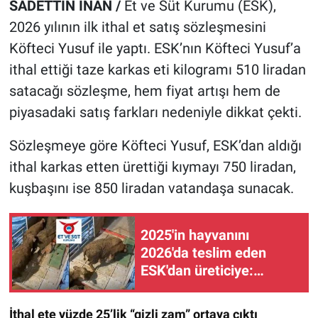
SADETTİN İNAN /
Et ve Süt Kurumu (ESK),
2026 yılının ilk ithal et satış sözleşmesini
Köfteci Yusuf ile yaptı. ESK’nın Köfteci Yusuf’a
ithal ettiği taze karkas eti kilogramı 510 liradan
satacağı sözleşme, hem fiyat artışı hem de
piyasadaki satış farkları nedeniyle dikkat çekti.
Sözleşmeye göre Köfteci Yusuf, ESK’dan aldığı
ithal karkas etten ürettiği kıymayı 750 liradan,
kuşbaşını ise 850 liradan vatandaşa sunacak.
2025'in hayvanını
2026'da teslim eden
ESK'dan üreticiye:
'Bedava mal alıyorsunuz'
İthal ete yüzde 25’lik “gizli zam” ortaya çıktı