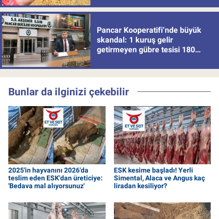
Pancar Kooperatifi’nde büyük
skandal: 1 kuruş gelir
getirmeyen gübre tesisi 180
milyon batırdı!
Bunlar da ilginizi çekebilir
2025'in hayvanını 2026'da
ESK kesime başladı! Yerli
teslim eden ESK'dan üreticiye:
Simental, Alaca ve Angus kaç
'Bedava mal alıyorsunuz'
liradan kesiliyor?