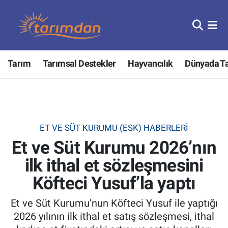
Tarım
Nöbetçi Eczaneler
Tarım
Tarımsal Destekler
Hayvancılık
Dünyada T
Hayvancılık
Hava Durumu
Gıda
Trafik Durumu
Güncel
Süper Lig Puan Durumu ve Fikstür
ET VE SÜT KURUMU (ESK) HABERLERI
Et ve Süt Kurumu 2026’nın
Tarımsal Destekler
Tüm Manşetler
ilk ithal et sözleşmesini
Tarım Bakanlığı
Son Dakika Haberleri
Köfteci Yusuf’la yaptı
TZOB
Haber Arşivi
Et ve Süt Kurumu’nun Köfteci Yusuf ile yaptığı
2026 yılının ilk ithal et satış sözleşmesi, ithal
Tarım Kredi Kooperatifleri