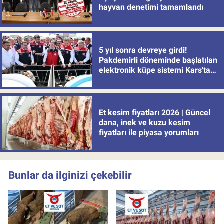
hayvan denetimi tamamlandı
5 yıl sonra devreye girdi!
Pakdemirli döneminde başlatılan
elektronik küpe sistemi Kars'tan
uygulamaya alındı
Et kesim fiyatları 2026 | Güncel
dana, inek ve kuzu kesim
fiyatları ile piyasa yorumları
Bunlar da ilginizi çekebilir