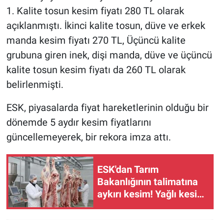
1. Kalite tosun kesim fiyatı 280 TL olarak
açıklanmıştı. İkinci kalite tosun, düve ve erkek
manda kesim fiyatı 270 TL, Üçüncü kalite
grubuna giren inek, dişi manda, düve ve üçüncü
kalite tosun kesim fiyatı da 260 TL olarak
belirlenmişti.
ESK, piyasalarda fiyat hareketlerinin olduğu bir
dönemde 5 aydır kesim fiyatlarını
güncellemeyerek, bir rekora imza attı.
ESK'dan Tarım
Bakanlığının talimatına
aykırı kesim! Yağlı kesim
talimatı yok sayıldı