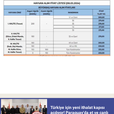
Türkiye için yeni ithalat kapısı
açılıyor! Paraguay'da et ve canlı