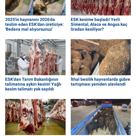
2025'in hayvanını 2026'da
ESK kesime başladı! Yerli
teslim eden ESK'dan üreticiye:
Simental, Alaca ve Angus kaç
'Bedava mal alıyorsunuz'
liradan kesiliyor?
ESK'dan Tarım Bakanlığının
İthal besilik hayvanlarda gübre
talimatına aykırı kesim! Yağlı
tartışması yeniden alevlendi
kesim talimatı yok sayıldı