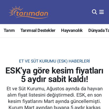
Tarım
Nöbetçi Eczaneler
Tarım
Tarımsal Destekler
Hayvancılık
Dünyada T
Hayvancılık
Hava Durumu
Gıda
Trafik Durumu
Güncel
Süper Lig Puan Durumu ve Fikstür
ET VE SÜT KURUMU (ESK) HABERLERI
ESK’ya göre kesim fiyatları
Tarımsal Destekler
Tüm Manşetler
5 aydır sabit kaldı!
Tarım Bakanlığı
Son Dakika Haberleri
Et ve Süt Kurumu, Ağustos ayında da hayvan
TZOB
Haber Arşivi
alım fiyat listesini değiştirmedi. ESK, en son
kesim fiyatlarını Mart ayında güncellemişti.
Tarım Kredi Kooperatifleri
Kurum Mart ayından buyana 5 aydır karkas