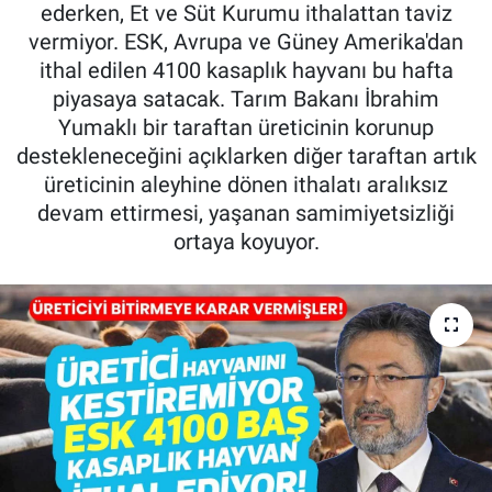
ederken, Et ve Süt Kurumu ithalattan taviz
Pankobirlik
vermiyor. ESK, Avrupa ve Güney Amerika'dan
ithal edilen 4100 kasaplık hayvanı bu hafta
Et fiyatları
piyasaya satacak. Tarım Bakanı İbrahim
Yumaklı bir taraftan üreticinin korunup
Tarım Bilgisi
destekleneceğini açıklarken diğer taraftan artık
üreticinin aleyhine dönen ithalatı aralıksız
Yetiştirici Soruyor
devam ettirmesi, yaşanan samimiyetsizliği
ortaya koyuyor.
Dünyada Tarım
Üretici Birlikleri
Şeker ve Şekerli Mamüller
Tahıllar ve Baklagiller
Tohum