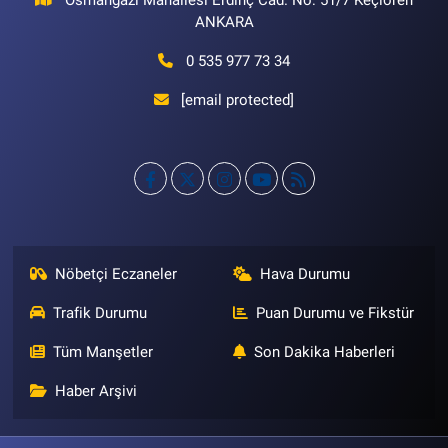
Osmangazi Mahallesi Erdinç Cad. No: 51/7 Keçiören
ANKARA
0 535 977 73 34
[email protected]
Nöbetçi Eczaneler
Hava Durumu
Trafik Durumu
Puan Durumu ve Fikstür
Tüm Manşetler
Son Dakika Haberleri
Haber Arşivi