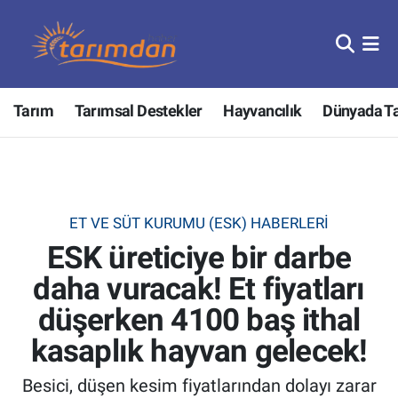
Tarım
Nöbetçi Eczaneler
Tarım
Tarımsal Destekler
Hayvancılık
Dünyada T
Hayvancılık
Hava Durumu
Gıda
Trafik Durumu
Güncel
Süper Lig Puan Durumu ve Fikstür
ET VE SÜT KURUMU (ESK) HABERLERI
ESK üreticiye bir darbe
Tarımsal Destekler
Tüm Manşetler
daha vuracak! Et fiyatları
Tarım Bakanlığı
Son Dakika Haberleri
düşerken 4100 baş ithal
TZOB
Haber Arşivi
kasaplık hayvan gelecek!
Besici, düşen kesim fiyatlarından dolayı zarar
Tarım Kredi Kooperatifleri