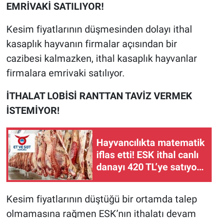
EMRİVAKİ SATILIYOR!
Kesim fiyatlarının düşmesinden dolayı ithal
kasaplık hayvanın firmalar açısından bir
cazibesi kalmazken, ithal kasaplık hayvanlar
firmalara emrivaki satılıyor.
İTHALAT LOBİSİ RANTTAN TAVİZ VERMEK
İSTEMİYOR!
Hayvancılıkta matematik
iflas etti! ESK ithal canlı
danayı 420 TL’ye satıyor,
üreticiden karkas eti 331
TL’ye alıyor!
Kesim fiyatlarının düştüğü bir ortamda talep
olmamasına rağmen ESK’nın ithalatı devam