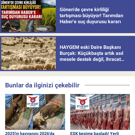
Gönen'de çevre kirliliği
tartışması büyüyor! Tarımdan
Haber'e suç duyurusu kararı
HAYGEM eski Daire Başkanı
Burçak: Küçükbaşta artık asıl
mesele destek değil, ihracat
politikası
Bunlar da ilginizi çekebilir
2025'in hayvanını 2026'da
ESK kesime başladı! Yerli