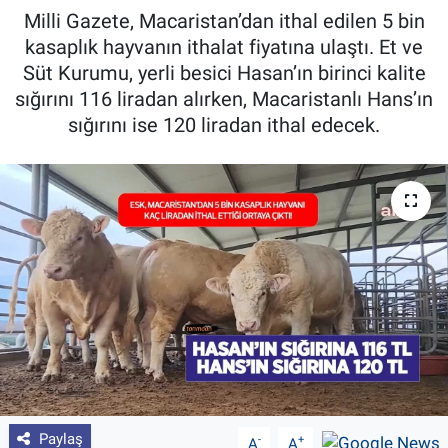
Milli Gazete, Macaristan’dan ithal edilen 5 bin
Pankobirlik
kasaplık hayvanın ithalat fiyatına ulaştı. Et ve
Süt Kurumu, yerli besici Hasan’ın birinci kalite
Et fiyatları
sığırını 116 liradan alırken, Macaristanlı Hans’ın
sığırını ise 120 liradan ithal edecek.
Tarım Bilgisi
Yetiştirici Soruyor
Dünyada Tarım
Üretici Birlikleri
Şeker ve Şekerli Mamüller
Tahıllar ve Baklagiller
Paylaş
-
+
Tohum
A
A