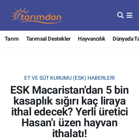
Tarım
Nöbetçi Eczaneler
Tarım
Tarımsal Destekler
Hayvancılık
Dünyada T
Hayvancılık
Hava Durumu
Gıda
Trafik Durumu
Güncel
Süper Lig Puan Durumu ve Fikstür
ET VE SÜT KURUMU (ESK) HABERLERI
ESK Macaristan'dan 5 bin
Tarımsal Destekler
Tüm Manşetler
kasaplık sığırı kaç liraya
Tarım Bakanlığı
Son Dakika Haberleri
ithal edecek? Yerli üretici
TZOB
Haber Arşivi
Hasan'ı üzen hayvan
ithalatı!
Tarım Kredi Kooperatifleri