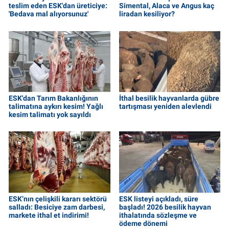
teslim eden ESK'dan üreticiye:
Simental, Alaca ve Angus kaç
'Bedava mal alıyorsunuz'
liradan kesiliyor?
ESK'dan Tarım Bakanlığının
İthal besilik hayvanlarda gübre
talimatına aykırı kesim! Yağlı
tartışması yeniden alevlendi
kesim talimatı yok sayıldı
ESK’nın çelişkili kararı sektörü
ESK listeyi açıkladı, süre
salladı: Besiciye zam darbesi,
başladı! 2026 besilik hayvan
markete ithal et indirimi!
ithalatında sözleşme ve
ödeme dönemi