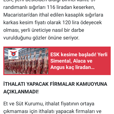
randımanlı sığırları 116 liradan keserken,
Macaristan’dan ithal edilen kasaplık sığırlara
karkas kesim fiyatı olarak 120 lira ödeyecek
olması, yerli üreticiye nasıl bir darbe
vurulduğunu gözler önüne seriyor.
ESK kesime başladı! Yerli
Simental, Alaca ve
Angus kaç liradan
kesiliyor?
İTHALATI YAPACAK FİRMALAR KAMUOYUNA
AÇIKLANMADI!
Et ve Süt Kurumu, ithalat fiyatının ortaya
çıkmaması için ithalatı yapacak firmaları ve