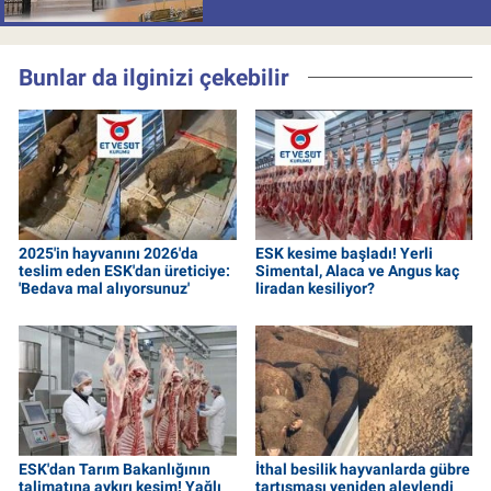
milyon batırdı!
Bunlar da ilginizi çekebilir
2025'in hayvanını 2026'da
ESK kesime başladı! Yerli
teslim eden ESK'dan üreticiye:
Simental, Alaca ve Angus kaç
'Bedava mal alıyorsunuz'
liradan kesiliyor?
ESK'dan Tarım Bakanlığının
İthal besilik hayvanlarda gübre
talimatına aykırı kesim! Yağlı
tartışması yeniden alevlendi