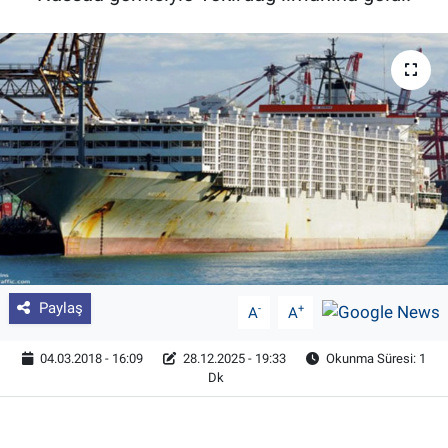
Pankobirlik
Et fiyatları
Tarım Bilgisi
Yetiştirici Soruyor
Dünyada Tarım
Üretici Birlikleri
Paylaş
-
+
A
A
Şeker ve Şekerli Mamüller
04.03.2018 - 16:09
28.12.2025 - 19:33
Okunma Süresi: 1
Dk
Tahıllar ve Baklagiller
Tohum