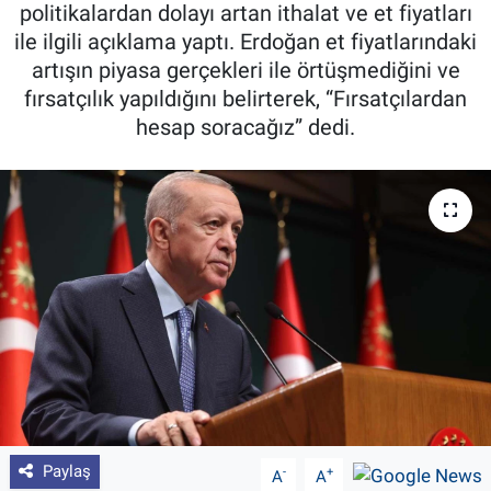
politikalardan dolayı artan ithalat ve et fiyatları
Pankobirlik
ile ilgili açıklama yaptı. Erdoğan et fiyatlarındaki
artışın piyasa gerçekleri ile örtüşmediğini ve
Et fiyatları
fırsatçılık yapıldığını belirterek, “Fırsatçılardan
hesap soracağız” dedi.
Tarım Bilgisi
Yetiştirici Soruyor
Dünyada Tarım
Üretici Birlikleri
Şeker ve Şekerli Mamüller
Tahıllar ve Baklagiller
Paylaş
-
+
A
A
Tohum