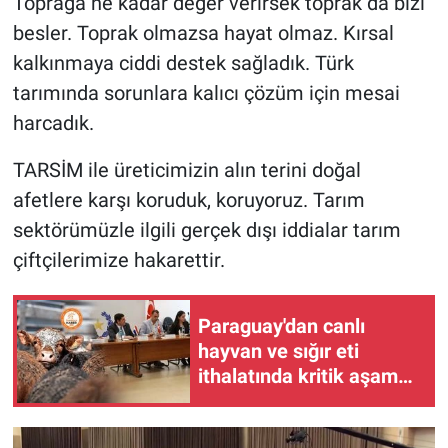
Toprağa ne kadar değer verirsek toprak da bizi
besler. Toprak olmazsa hayat olmaz. Kırsal
kalkınmaya ciddi destek sağladık. Türk
tarımında sorunlara kalıcı çözüm için mesai
harcadık.
TARSİM ile üreticimizin alın terini doğal
afetlere karşı koruduk, koruyoruz. Tarım
sektörümüzle ilgili gerçek dışı iddialar tarım
çiftçilerimize hakarettir.
Paraguay'dan canlı
hayvan ve sığır eti
ithalatında kritik aşama:
Türk heyeti Paraguay'da
tesisleri denetliyor