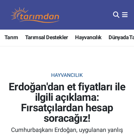
Tarım
Nöbetçi Eczaneler
Tarım
Tarımsal Destekler
Hayvancılık
Dünyada T
Hayvancılık
Hava Durumu
Gıda
Trafik Durumu
Güncel
Süper Lig Puan Durumu ve Fikstür
HAYVANCILIK
Erdoğan'dan et fiyatları ile
Tarımsal Destekler
Tüm Manşetler
ilgili açıklama:
Tarım Bakanlığı
Son Dakika Haberleri
Fırsatçılardan hesap
TZOB
Haber Arşivi
soracağız!
Cumhurbaşkanı Erdoğan, uygulanan yanlış
Tarım Kredi Kooperatifleri