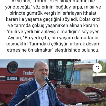
Aksu'nun, “Tarımı, özel şirket mantığı ile
yöneteceğiz" sözlerinin, buğday, arpa, mısır ve
Pankobirlik
pirinçte gümrük vergisini sıfırlayan ithalat
kararı ile yaşama geçtiğini söyledi. Dolar krizi
Et fiyatları
ve tarımda çöküş yaşanırken alınan kararın
“milli ve yerli bir anlayış olmadığını" söyleyen
Tarım Bilgisi
Aygun, “Bu yerli çiftçinin yaşam damarlarını
kesmektir! Tarımdaki çöküşün artarak devam
Yetiştirici Soruyor
etmesine ön almaktır" eleştirisinde bulundu.
Dünyada Tarım
Üretici Birlikleri
Şeker ve Şekerli Mamüller
Tahıllar ve Baklagiller
Tohum