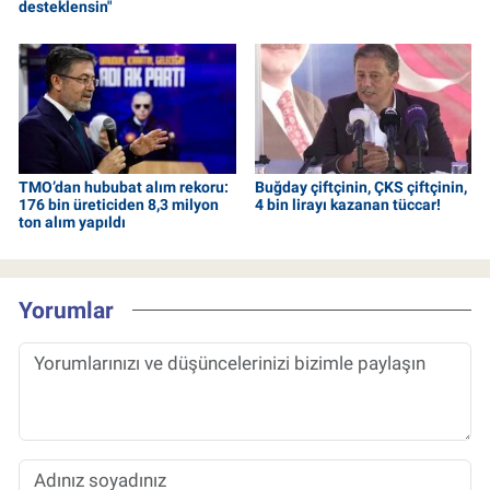
desteklensin"
TMO’dan hububat alım rekoru:
Buğday çiftçinin, ÇKS çiftçinin,
176 bin üreticiden 8,3 milyon
4 bin lirayı kazanan tüccar!
ton alım yapıldı
Yorumlar