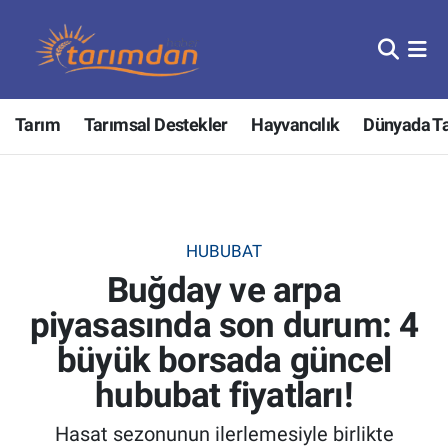
Tarım
Nöbetçi Eczaneler
Tarım
Tarımsal Destekler
Hayvancılık
Dünyada T
Hayvancılık
Hava Durumu
Gıda
Trafik Durumu
Güncel
Süper Lig Puan Durumu ve Fikstür
HUBUBAT
Buğday ve arpa
Tarımsal Destekler
Tüm Manşetler
piyasasında son durum: 4
Tarım Bakanlığı
Son Dakika Haberleri
büyük borsada güncel
TZOB
Haber Arşivi
hububat fiyatları!
Hasat sezonunun ilerlemesiyle birlikte
Tarım Kredi Kooperatifleri