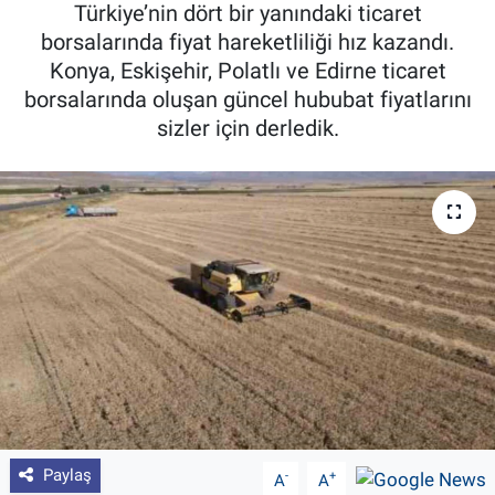
Türkiye’nin dört bir yanındaki ticaret
Pankobirlik
borsalarında fiyat hareketliliği hız kazandı.
Konya, Eskişehir, Polatlı ve Edirne ticaret
Et fiyatları
borsalarında oluşan güncel hububat fiyatlarını
sizler için derledik.
Tarım Bilgisi
Yetiştirici Soruyor
Dünyada Tarım
Üretici Birlikleri
Şeker ve Şekerli Mamüller
Tahıllar ve Baklagiller
Paylaş
-
+
A
A
Tohum