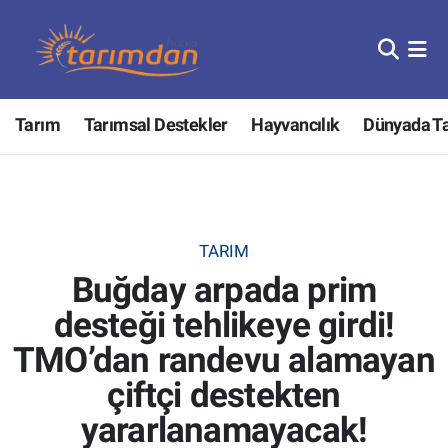
Tarım
Nöbetçi Eczaneler
Tarım
Tarımsal Destekler
Hayvancılık
Dünyada T
Hayvancılık
Hava Durumu
Gıda
Trafik Durumu
Güncel
Süper Lig Puan Durumu ve Fikstür
TARIM
Buğday arpada prim
Tarımsal Destekler
Tüm Manşetler
desteği tehlikeye girdi!
Tarım Bakanlığı
Son Dakika Haberleri
TMO’dan randevu alamayan
TZOB
Haber Arşivi
çiftçi destekten
yararlanamayacak!
Tarım Kredi Kooperatifleri