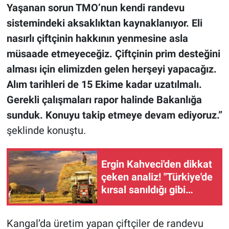
Yaşanan sorun TMO’nun kendi randevu
sistemindeki aksaklıktan kaynaklanıyor. Eli
nasırlı çiftçinin hakkının yenmesine asla
müsaade etmeyeceğiz. Çiftçinin prim desteğini
alması için elimizden gelen herşeyi yapacağız.
Alım tarihleri de 15 Ekime kadar uzatılmalı.
Gerekli çalışmaları rapor halinde Bakanlığa
sunduk. Konuyu takip etmeye devam ediyoruz.”
şeklinde konuştu.
Ergin Kahveci'den dikkat
çeken analiz! "Türkiye'de
kırsal sanıldığı gibi
boşalmadı"
Kangal’da üretim yapan çiftçiler de randevu