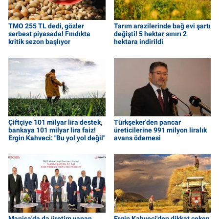
TMO 255 TL dedi, gözler
Tarım arazilerinde bağ evi şartı
serbest piyasada! Fındıkta
değişti! 5 hektar sınırı 2
kritik sezon başlıyor
hektara indirildi
Çiftçiye 101 milyar lira destek,
Türkşeker'den pancar
bankaya 101 milyar lira faiz!
üreticilerine 991 milyon liralık
Ergin Kahveci: "Bu yol yol değil"
avans ödemesi
Manisa'da da üretim yapan
Ergin Kahveci'den dikkat çeken