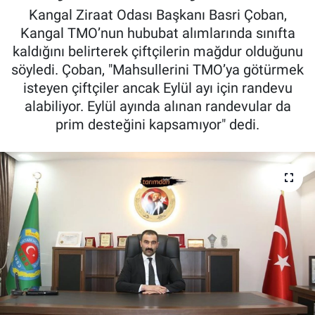
Kangal Ziraat Odası Başkanı Basri Çoban,
Pankobirlik
Kangal TMO’nun hububat alımlarında sınıfta
kaldığını belirterek çiftçilerin mağdur olduğunu
Et fiyatları
söyledi. Çoban, "Mahsullerini TMO’ya götürmek
isteyen çiftçiler ancak Eylül ayı için randevu
Tarım Bilgisi
alabiliyor. Eylül ayında alınan randevular da
prim desteğini kapsamıyor" dedi.
Yetiştirici Soruyor
Dünyada Tarım
Üretici Birlikleri
Şeker ve Şekerli Mamüller
Tahıllar ve Baklagiller
Tohum