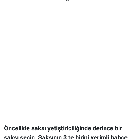
Öncelikle saksı yetiştiriciliğinde derince bir
saksı seçin. Saksının 3 te birini verimli bahçe