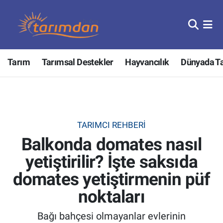
Tarım
Nöbetçi Eczaneler
Tarım
Tarımsal Destekler
Hayvancılık
Dünyada T
Hayvancılık
Hava Durumu
Gıda
Trafik Durumu
Güncel
Süper Lig Puan Durumu ve Fikstür
TARIMCI REHBERI
Balkonda domates nasıl
Tarımsal Destekler
Tüm Manşetler
yetiştirilir? İşte saksıda
Tarım Bakanlığı
Son Dakika Haberleri
domates yetiştirmenin püf
TZOB
Haber Arşivi
noktaları
Bağı bahçesi olmayanlar evlerinin
Tarım Kredi Kooperatifleri