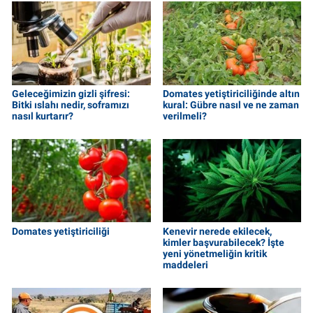
Geleceğimizin gizli şifresi:
Domates yetiştiriciliğinde altın
Bitki ıslahı nedir, soframızı
kural: Gübre nasıl ve ne zaman
nasıl kurtarır?
verilmeli?
Domates yetiştiriciliği
Kenevir nerede ekilecek,
kimler başvurabilecek? İşte
yeni yönetmeliğin kritik
maddeleri