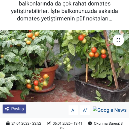
balkonlarında da çok rahat domates
Pankobirlik
yetiştirebilirler. İşte balkonunuzda saksıda
domates yetiştirmenin püf noktaları…
Et fiyatları
Tarım Bilgisi
Yetiştirici Soruyor
Dünyada Tarım
Üretici Birlikleri
Şeker ve Şekerli Mamüller
Paylaş
-
+
A
A
Tahıllar ve Baklagiller
24.04.2022 - 23:52
05.01.2026 - 13:41
Okunma Süresi: 3
Tohum
Dk