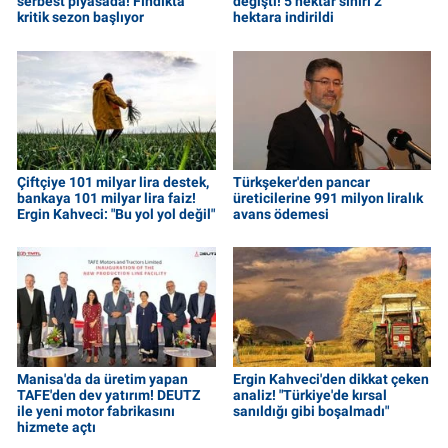
serbest piyasada! Fındıkta
değişti! 5 hektar sınırı 2
kritik sezon başlıyor
hektara indirildi
Çiftçiye 101 milyar lira destek,
Türkşeker'den pancar
bankaya 101 milyar lira faiz!
üreticilerine 991 milyon liralık
Ergin Kahveci: "Bu yol yol değil"
avans ödemesi
Manisa'da da üretim yapan
Ergin Kahveci'den dikkat çeken
TAFE'den dev yatırım! DEUTZ
analiz! "Türkiye'de kırsal
ile yeni motor fabrikasını
sanıldığı gibi boşalmadı"
hizmete açtı