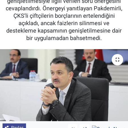
genişletilmesiyle ilgili verilen soru önergesini
cevaplandırdı. Önergeyi yanıtlayan Pakdemirli,
Pankobirlik
ÇKS’li çiftçilerin borçlarının ertelendiğini
açıkladı, ancak faizlerin silinmesi ve
Et fiyatları
destekleme kapsamının genişletilmesine dair
bir uygulamadan bahsetmedi.
Tarım Bilgisi
Yetiştirici Soruyor
Dünyada Tarım
Üretici Birlikleri
Şeker ve Şekerli Mamüller
Tahıllar ve Baklagiller
Tohum
Paylaş
-
+