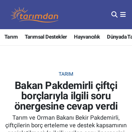
Tarım
Nöbetçi Eczaneler
Tarım
Tarımsal Destekler
Hayvancılık
Dünyada T
Hayvancılık
Hava Durumu
Gıda
Trafik Durumu
Güncel
Süper Lig Puan Durumu ve Fikstür
TARIM
Bakan Pakdemirli çiftçi
Tarımsal Destekler
Tüm Manşetler
borçlarıyla ilgili soru
Tarım Bakanlığı
Son Dakika Haberleri
önergesine cevap verdi
TZOB
Haber Arşivi
Tarım ve Orman Bakanı Bekir Pakdemirli,
çiftçilerin borç erteleme ve destek kapsamının
Tarım Kredi Kooperatifleri