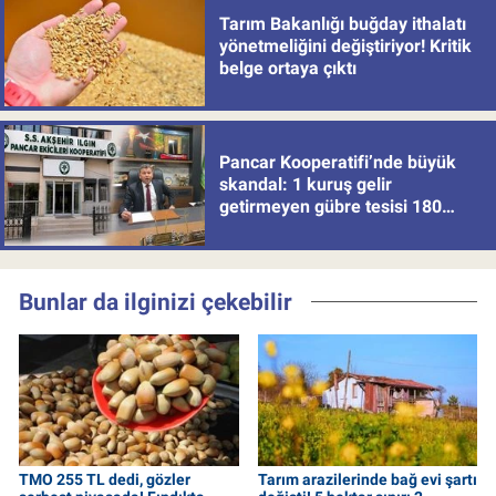
Tarım Bakanlığı buğday ithalatı
yönetmeliğini değiştiriyor! Kritik
belge ortaya çıktı
Pancar Kooperatifi’nde büyük
skandal: 1 kuruş gelir
getirmeyen gübre tesisi 180
milyon batırdı!
Bunlar da ilginizi çekebilir
TMO 255 TL dedi, gözler
Tarım arazilerinde bağ evi şartı