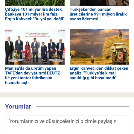
Çiftçiye 101 milyar lira destek,
Türkşeker'den pancar
bankaya 101 milyar lira faiz!
üreticilerine 991 milyon liralık
Ergin Kahveci: "Bu yol yol değil"
avans ödemesi
Manisa'da da üretim yapan
Ergin Kahveci'den dikkat çeken
TAFE'den dev yatırım! DEUTZ
analiz! "Türkiye'de kırsal
ile yeni motor fabrikasını
sanıldığı gibi boşalmadı"
hizmete açtı
Yorumlar