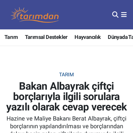
Tarım
Nöbetçi Eczaneler
Tarım
Tarımsal Destekler
Hayvancılık
Dünyada T
Hayvancılık
Hava Durumu
Gıda
Trafik Durumu
Güncel
Süper Lig Puan Durumu ve Fikstür
TARIM
Bakan Albayrak çiftçi
Tarımsal Destekler
Tüm Manşetler
borçlarıyla ilgili sorulara
Tarım Bakanlığı
Son Dakika Haberleri
yazılı olarak cevap verecek
TZOB
Haber Arşivi
Hazine ve Maliye Bakanı Berat Albayrak, çiftçi
borçlarının yapılandırılması ve borçlarından
Tarım Kredi Kooperatifleri