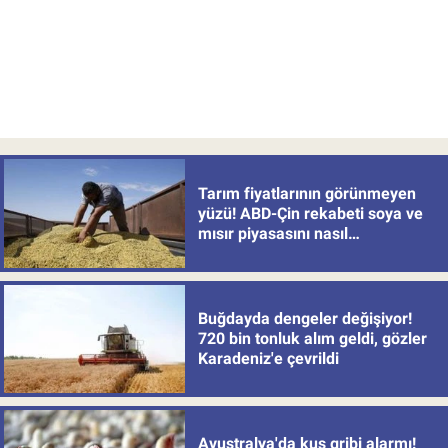
Tarım fiyatlarının görünmeyen
yüzü! ABD-Çin rekabeti soya ve
mısır piyasasını nasıl
değiştiriyor?
Buğdayda dengeler değişiyor!
720 bin tonluk alım geldi, gözler
Karadeniz'e çevrildi
Avustralya'da kuş gribi alarmı!