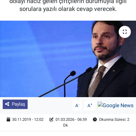
dolayı haciz gelen çiftçilerin durumuyla ilgili
sorulara yazılı olarak cevap verecek.
Pankobirlik
Et fiyatları
Tarım Bilgisi
Yetiştirici Soruyor
Dünyada Tarım
Üretici Birlikleri
Şeker ve Şekerli Mamüller
Paylaş
-
+
A
A
Tahıllar ve Baklagiller
30.11.2019 - 12:02
01.03.2026 - 06:59
Okunma Süresi: 2
Dk
Tohum