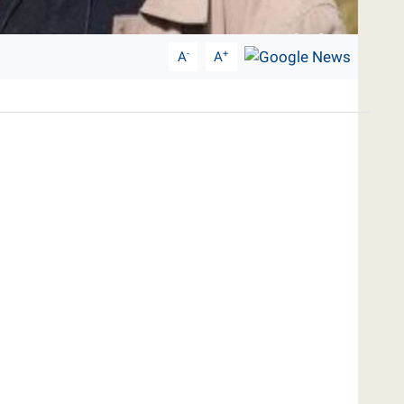
-
+
A
A