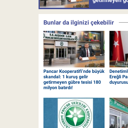
getirmeyen güb
Bunlar da ilginizi çekebilir
Pancar Kooperatifi’nde büyük
Denetimle
skandal: 1 kuruş gelir
Ereğli Pa
getirmeyen gübre tesisi 180
duyurus
milyon batırdı!