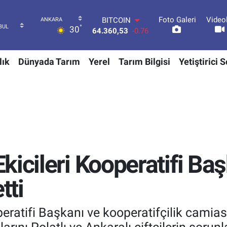
Foto Galeri
Video
DOLAR
°
30
47,7069
0.17
EURO
55,0265
0.01
lık
Dünyada Tarım
Yerel
Tarım Bilgisi
Yetiştirici 
STERLİN
64,1897
0.02
GRAM ALTIN
6574.81
1.44
BİST100
13.887
64
BITCOIN
64.360,53
-0.76
icileri Kooperatifi Baş
tti
eratifi Başkanı ve kooperatifçilik camias