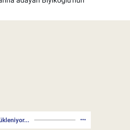
unlarına adayan Bıyıkoğlu'nun
ükleniyor...