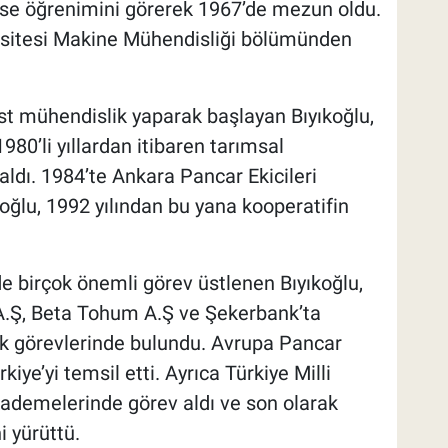
ise öğrenimini görerek 1967’de mezun oldu.
rsitesi Makine Mühendisliği bölümünden
st mühendislik yaparak başlayan Bıyıkoğlu,
80’li yıllardan itibaren tarımsal
 aldı. 1984’te Ankara Pancar Ekicileri
oğlu, 1992 yılından bu yana kooperatifin
de birçok önemli görev üstlenen Bıyıkoğlu,
 A.Ş, Beta Tohum A.Ş ve Şekerbank’ta
ık görevlerinde bulundu. Avrupa Pancar
iye’yi temsil etti. Ayrıca Türkiye Milli
 kademelerinde görev aldı ve son olarak
 yürüttü.