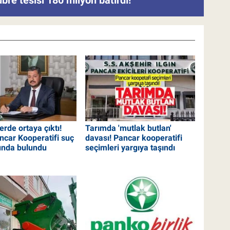
re tesisi 180 milyon batırdı!
rde ortaya çıktı!
Tarımda 'mutlak butlan'
ncar Kooperatifi suç
davası! Pancar kooperatifi
unda bulundu
seçimleri yargıya taşındı