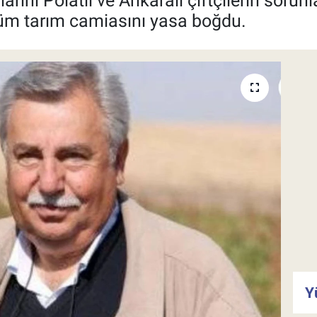
llarını Polatlı ve Ankaralı çiftçilerin sor
 tüm tarım camiasını yasa boğdu.
Y