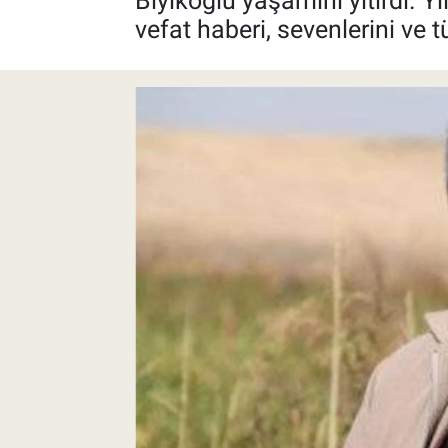
Bıyıkoğlu yaşamını yitirdi. Yı
vefat haberi, sevenlerini ve
Pankobirlik
Et fiyatları
Tarım Bilgisi
Yetiştirici Soruyor
Dünyada Tarım
Üretici Birlikleri
Şeker ve Şekerli Mamüller
Tahıllar ve Baklagiller
Tohum