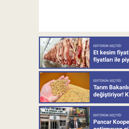
EDITÖRÜN SEÇTIĞI
Et kesim fiya
fiyatları ile p
EDITÖRÜN SEÇTIĞI
Tarım Bakanlı
değiştiriyor! K
EDITÖRÜN SEÇTIĞI
Pancar Kooper