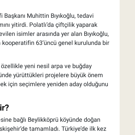
i Başkanı Muhittin Bıyıkoğlu, tedavi
ı yitirdi. Polatlı’da çiftçilik yaparak
vilen isimler arasında yer alan Bıyıkoğlu,
 kooperatifin 63’üncü genel kurulunda bir
a özellikle yeni nesil arpa ve buğday
nünde yürüttükleri projelere büyük önem
rmek için seçimlere yeniden aday olduğunu
ir?
çesine bağlı Beylikköprü köyünde doğan
Eskişehir’de tamamladı. Türkiye’de ilk kez