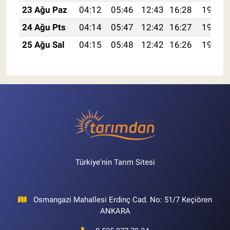
23 Ağu Paz
04:12
05:46
12:43
16:28
19:30
24 Ağu Pts
04:14
05:47
12:42
16:27
19:28
25 Ağu Sal
04:15
05:48
12:42
16:26
19:26
Türkiye'nin Tarım Sitesi
Osmangazi Mahallesi Erdinç Cad. No: 51/7 Keçiören
ANKARA