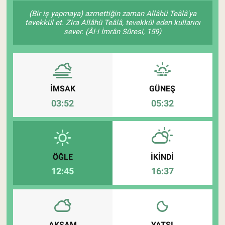
(Bir iş yapmaya) azmettiğin zaman Allâhü Teâlâ'ya
Pankobirlik
tevekkül et. Zira Allâhü Teâlâ, tevekkül eden kullarını
sever. (Âl-i İmrân Sûresi, 159)
Et fiyatları
Tarım Bilgisi
İMSAK
GÜNEŞ
Yetiştirici Soruyor
03:52
05:32
Dünyada Tarım
Üretici Birlikleri
ÖĞLE
İKINDI
12:45
16:37
Şeker ve Şekerli Mamüller
Tahıllar ve Baklagiller
Tohum
AKŞAM
YATSI