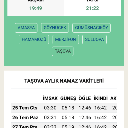
19:49
21:22
AMASYA
GÖYNÜCEK
GÜMÜŞHACIKÖY
HAMAMÖZÜ
MERZİFON
SULUOVA
TAŞOVA
TAŞOVA AYLIK NAMAZ VAKITLERI
İMSAK
GÜNEŞ
ÖĞLE
İKINDI
AKŞAM
25 Tem Cts
03:30
05:18
12:46
16:42
20:05
26 Tem Paz
03:31
05:18
12:46
16:42
20:04
27 Tem Pts
03:33
05:19
12:46
16:42
20:03