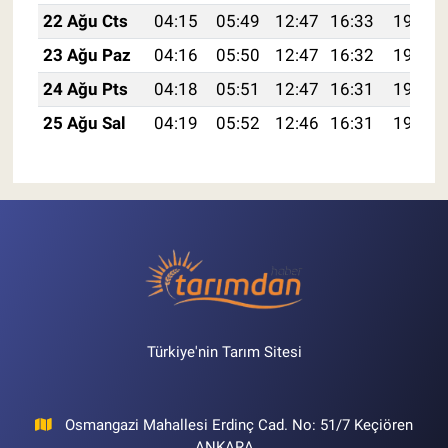
22 Ağu Cts
04:15
05:49
12:47
16:33
19:36
23 Ağu Paz
04:16
05:50
12:47
16:32
19:34
24 Ağu Pts
04:18
05:51
12:47
16:31
19:33
25 Ağu Sal
04:19
05:52
12:46
16:31
19:31
Türkiye'nin Tarım Sitesi
Osmangazi Mahallesi Erdinç Cad. No: 51/7 Keçiören
ANKARA