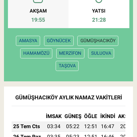
AKŞAM
YATSI
19:55
21:28
AMASYA
GÖYNÜCEK
GÜMÜŞHACIKÖY
HAMAMÖZÜ
MERZİFON
SULUOVA
TAŞOVA
GÜMÜŞHACIKÖY AYLIK NAMAZ VAKITLERI
İMSAK
GÜNEŞ
ÖĞLE
İKINDI
AKŞAM
25 Tem Cts
03:34
05:22
12:51
16:47
20:10
26 Tem Paz
03:35
05:23
12:51
16:46
20:09