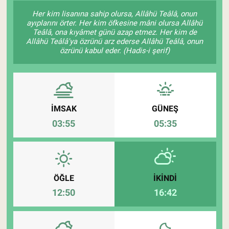
Her kim lisanına sahip olursa, Allâhü Teâlâ, onun
Pankobirlik
ayıplarını örter. Her kim öfkesine mâni olursa Allâhü
Teâlâ, ona kıyâmet günü azap etmez. Her kim de
Allâhü Teâlâ'ya özrünü arz ederse Allâhü Teâlâ, onun
Et fiyatları
özrünü kabul eder. (Hadis-i şerif)
Tarım Bilgisi
Yetiştirici Soruyor
İMSAK
GÜNEŞ
Dünyada Tarım
03:55
05:35
Üretici Birlikleri
Şeker ve Şekerli Mamüller
ÖĞLE
İKINDI
12:50
16:42
Tahıllar ve Baklagiller
Tohum