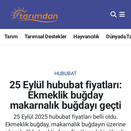
Tarım
Nöbetçi Eczaneler
Tarım
Tarımsal Destekler
Hayvancılık
Dünyada T
Hayvancılık
Hava Durumu
Gıda
Trafik Durumu
Güncel
Süper Lig Puan Durumu ve Fikstür
HUBUBAT
25 Eylül hububat fiyatları:
Tarımsal Destekler
Tüm Manşetler
Ekmeklik buğday
Tarım Bakanlığı
Son Dakika Haberleri
makarnalık buğdayı geçti
TZOB
Haber Arşivi
25 Eylül 2025 hububat fiyatları belli oldu.
Ekmeklik buğday, makarnalık buğdayın üzerine
Tarım Kredi Kooperatifleri