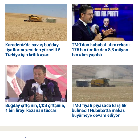
Karadeniz'de savaş buğday
TMO’dan hububat alım rekoru:
fiyatlarını yeniden yükseltti!
176 bin üreticiden 8,3 milyon
Türkiye için kritik uyarı
ton alım yapıldı
Buğday çiftçinin, ÇKS çiftçinin,
TMO fiyatı piyasada karşılık
4 bin lirayı kazanan tüccar!
bulmadı! Hububatta makas
büyümeye devam ediyor