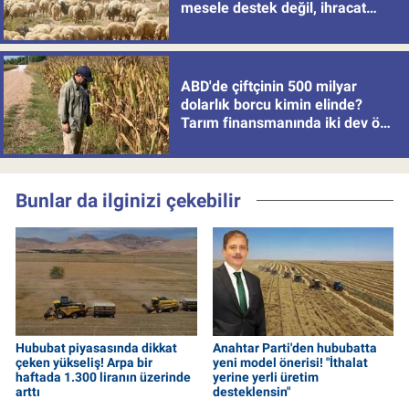
mesele destek değil, ihracat
politikası
ABD'de çiftçinin 500 milyar
dolarlık borcu kimin elinde?
Tarım finansmanında iki dev öne
çıkıyor
Bunlar da ilginizi çekebilir
Hububat piyasasında dikkat
Anahtar Parti'den hububatta
çeken yükseliş! Arpa bir
yeni model önerisi! "İthalat
haftada 1.300 liranın üzerinde
yerine yerli üretim
arttı
desteklensin"