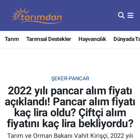
Tarım
Nöbetçi Eczaneler
Tarım
Tarımsal Destekler
Hayvancılık
Dünyada T
Hayvancılık
Hava Durumu
Gıda
Trafik Durumu
Güncel
Süper Lig Puan Durumu ve Fikstür
ŞEKER-PANCAR
2022 yılı pancar alım fiyatı
Tarımsal Destekler
Tüm Manşetler
açıklandı! Pancar alım fiyatı
Tarım Bakanlığı
Son Dakika Haberleri
kaç lira oldu? Çiftçi alım
TZOB
Haber Arşivi
fiyatını kaç lira bekliyordu?
Tarım ve Orman Bakanı Vahit Kirişçi, 2022 yılı
Tarım Kredi Kooperatifleri