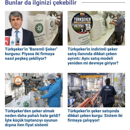
Bunlar da ilginizi çekebilir
Türkşeker’in "Baremli Şeker"
Türkşeker'in indirimli şeker
kurgusu: Piyasa iki firmaya
satış ilanında dikkat çeken
nasıl peşkeş çekiliyor?
ayrıntı: Aynı satış modeli
yeniden mi devreye giriyor?
Türkşeker'den şeker almak
Türkşeker'in şeker satışında
neden daha pahalı hale geldi?
dikkat çeken kurgu: Sistem iki
İşte küçük toptancıyı oyunun
firmaya çalışıyor!
dışına iten fiyat sistemi