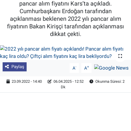
pancar alım fiyatını Kars’ta açıkladı.
Pankobirlik
Cumhurbaşkanı Erdoğan tarafından
açıklanması beklenen 2022 yılı pancar alım
Et fiyatları
fiyatının Bakan Kirişçi tarafından açıklanması
dikkat çekti.
Tarım Bilgisi
Yetiştirici Soruyor
Paylaş
-
+
A
A
Dünyada Tarım
23.09.2022 - 14:40
06.04.2025 - 12:52
Okunma Süresi: 2
Üretici Birlikleri
Dk
Şeker ve Şekerli Mamüller
Tahıllar ve Baklagiller
Tohum