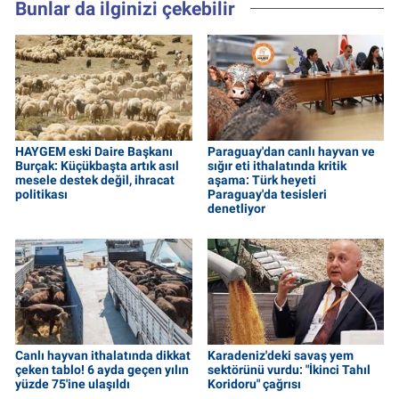
Bunlar da ilginizi çekebilir
HAYGEM eski Daire Başkanı
Paraguay'dan canlı hayvan ve
Burçak: Küçükbaşta artık asıl
sığır eti ithalatında kritik
mesele destek değil, ihracat
aşama: Türk heyeti
politikası
Paraguay'da tesisleri
denetliyor
Canlı hayvan ithalatında dikkat
Karadeniz'deki savaş yem
çeken tablo! 6 ayda geçen yılın
sektörünü vurdu: "İkinci Tahıl
yüzde 75'ine ulaşıldı
Koridoru" çağrısı