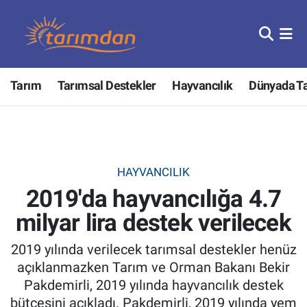
Tarım
Nöbetçi Eczaneler
Tarım
Tarımsal Destekler
Hayvancılık
Dünyada T
Hayvancılık
Hava Durumu
Gıda
Trafik Durumu
Güncel
Süper Lig Puan Durumu ve Fikstür
HAYVANCILIK
2019'da hayvancılığa 4.7
Tarımsal Destekler
Tüm Manşetler
milyar lira destek verilecek
Tarım Bakanlığı
Son Dakika Haberleri
2019 yılında verilecek tarımsal destekler henüz
TZOB
Haber Arşivi
açıklanmazken Tarım ve Orman Bakanı Bekir
Pakdemirli, 2019 yılında hayvancılık destek
Tarım Kredi Kooperatifleri
bütçesini açıkladı. Pakdemirli, 2019 yılında yem