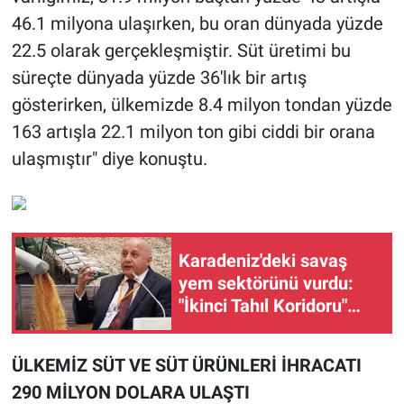
46.1 milyona ulaşırken, bu oran dünyada yüzde
22.5 olarak gerçekleşmiştir. Süt üretimi bu
süreçte dünyada yüzde 36'lık bir artış
gösterirken, ülkemizde 8.4 milyon tondan yüzde
163 artışla 22.1 milyon ton gibi ciddi bir orana
ulaşmıştır" diye konuştu.
Karadeniz'deki savaş
yem sektörünü vurdu:
"İkinci Tahıl Koridoru"
çağrısı
ÜLKEMİZ SÜT VE SÜT ÜRÜNLERİ İHRACATI
290 MİLYON DOLARA ULAŞTI