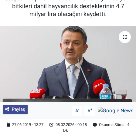
bitkileri dahil hayvancılık desteklerinin 4.7
Pankobirlik
milyar lira olacağını kaydetti.
Et fiyatları
Tarım Bilgisi
Yetiştirici Soruyor
Dünyada Tarım
Üretici Birlikleri
Şeker ve Şekerli Mamüller
Paylaş
-
+
A
A
Tahıllar ve Baklagiller
27.06.2019 - 13:27
08.02.2026 - 00:18
Okunma Süresi: 4
Dk
Tohum