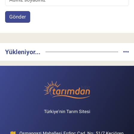
Gönder
Yükleniyor...
Türkiye'nin Tarım Sitesi
Osmangazi Mahallesi Erdinç Cad. No: 51/7 Keçiören