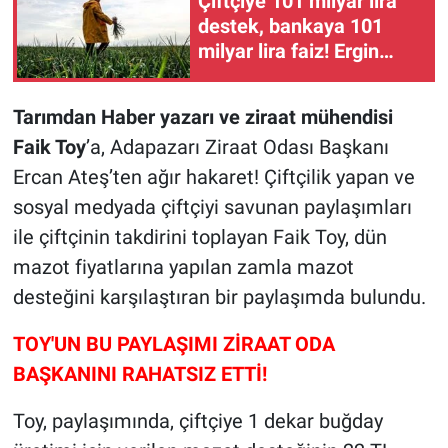
Çiftçiye 101 milyar lira
destek, bankaya 101
milyar lira faiz! Ergin
Kahveci: "Bu yol yol
değil"
Tarımdan Haber yazarı ve ziraat mühendisi
Faik Toy
’a, Adapazarı Ziraat Odası Başkanı
Ercan Ateş’ten ağır hakaret! Çiftçilik yapan ve
sosyal medyada çiftçiyi savunan paylaşımları
ile çiftçinin takdirini toplayan Faik Toy, dün
mazot fiyatlarına yapılan zamla mazot
desteğini karşılaştıran bir paylaşımda bulundu.
TOY'UN BU PAYLAŞIMI ZİRAAT ODA
BAŞKANINI RAHATSIZ ETTİ!
Toy, paylaşımında, çiftçiye 1 dekar buğday