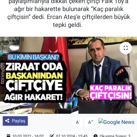
paylaşımlarıyla dikkat çeken çiftçi Faik Toy’a
ağır bir hakarette bulunarak “Kaç paralık
Pankobirlik
çiftçisin” dedi. Ercan Ateş’e çiftçilerden büyük
tepki geldi.
Et fiyatları
Tarım Bilgisi
Yetiştirici Soruyor
Dünyada Tarım
Üretici Birlikleri
Şeker ve Şekerli Mamüller
Tahıllar ve Baklagiller
Paylaş
-
+
A
A
Tohum
10.03.2022 - 16:02
07.10.2024 - 15:45
Okunma Süresi: 3