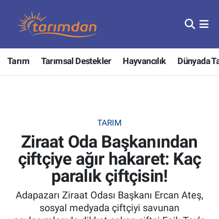
Tarım
Nöbetçi Eczaneler
Tarım
Tarımsal Destekler
Hayvancılık
Dünyada T
Hayvancılık
Hava Durumu
Gıda
Trafik Durumu
Güncel
Süper Lig Puan Durumu ve Fikstür
TARIM
Ziraat Oda Başkanından
Tarımsal Destekler
Tüm Manşetler
çiftçiye ağır hakaret: Kaç
Tarım Bakanlığı
Son Dakika Haberleri
paralık çiftçisin!
TZOB
Haber Arşivi
Adapazarı Ziraat Odası Başkanı Ercan Ateş,
sosyal medyada çiftçiyi savunan
Tarım Kredi Kooperatifleri