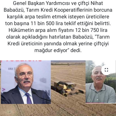
Genel Başkan Yardımcısı ve çiftçi Nihat
Pankobirlik
Babaözü, Tarım Kredi Kooperatiflerinin borcuna
karşılık arpa teslim etmek isteyen üreticilere
Et fiyatları
ton başına 11 bin 500 lira teklif ettiğini belirtti.
Hükümetin arpa alım fiyatını 12 bin 750 lira
Tarım Bilgisi
olarak açıkladığını hatırlatan Babaözü, "Tarım
Kredi üreticinin yanında olmak yerine çiftçiyi
Yetiştirici Soruyor
mağdur ediyor" dedi.
Dünyada Tarım
Üretici Birlikleri
Şeker ve Şekerli Mamüller
Tahıllar ve Baklagiller
Tohum