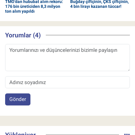
TMO’dan hububat alım rekoru:
Buğday çiftçinin, ÇKS çiftçinin,
176 bin üreticiden 8,3 milyon
4 bin lirayı kazanan tüccar!
ton alım yapıldı
Yorumlar (4)
Gönder
Yükleniyor...