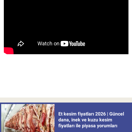
Et kesim fiyatları 2026 | Güncel
dana, inek ve kuzu kesim
fiyatları ile piyasa yorumları