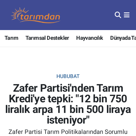
Tarım
Nöbetçi Eczaneler
Tarım
Tarımsal Destekler
Hayvancılık
Dünyada T
Hayvancılık
Hava Durumu
Gıda
Trafik Durumu
Güncel
Süper Lig Puan Durumu ve Fikstür
HUBUBAT
Zafer Partisi'nden Tarım
Tarımsal Destekler
Tüm Manşetler
Kredi'ye tepki: "12 bin 750
Tarım Bakanlığı
Son Dakika Haberleri
liralık arpa 11 bin 500 liraya
TZOB
Haber Arşivi
isteniyor"
Zafer Partisi Tarım Politikalarından Sorumlu
Tarım Kredi Kooperatifleri