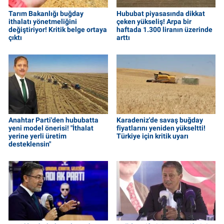
Tarım Bakanlığı buğday
Hububat piyasasında dikkat
ithalatı yönetmeliğini
çeken yükseliş! Arpa bir
değiştiriyor! Kritik belge ortaya
haftada 1.300 liranın üzerinde
çıktı
arttı
Anahtar Parti'den hububatta
Karadeniz'de savaş buğday
yeni model önerisi! "İthalat
fiyatlarını yeniden yükseltti!
yerine yerli üretim
Türkiye için kritik uyarı
desteklensin"