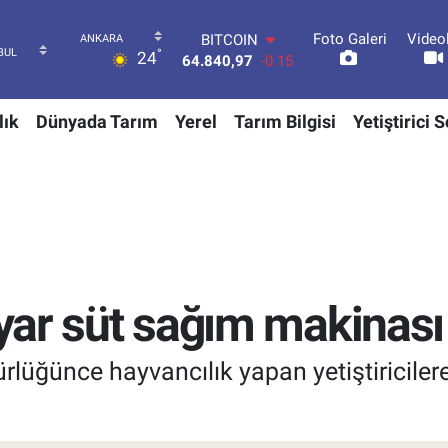
Foto Galeri
Video
DOLAR
°
24
47,7436
0.18
EURO
55,2510
0.32
lık
Dünyada Tarım
Yerel
Tarım Bilgisi
Yetiştirici 
STERLİN
64,4811
0.38
GRAM ALTIN
6660.55
0
BİST100
13.779
-14
BITCOIN
64.840,97
-0.15
yyar süt sağım makinası 
rlüğünce hayvancılık yapan yetiştiricile