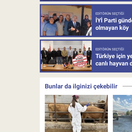
EDITÖRÜN SEÇTIĞI
İYİ Parti gün
olmayan köy
EDITÖRÜN SEÇTIĞI
Türkiye için y
canlı hayvan 
Bunlar da ilginizi çekebilir