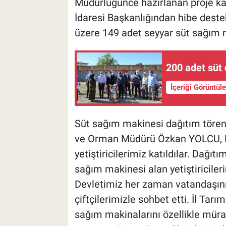
Müdürlüğünce hazırlanan proje k
İdaresi Başkanlığından hibe destek
üzere 149 adet seyyar süt sağım m
200 adet süt 
İçeriği Görüntül
Süt sağım makinesi dağıtım tören
ve Orman Müdürü Özkan YOLCU, Bir
yetiştiricilerimiz katıldılar. Dağ
sağım makinesi alan yetiştiricilerim
Devletimiz her zaman vatandaşının 
çiftçilerimizle sohbet etti. İl T
sağım makinalarını özellikle müra