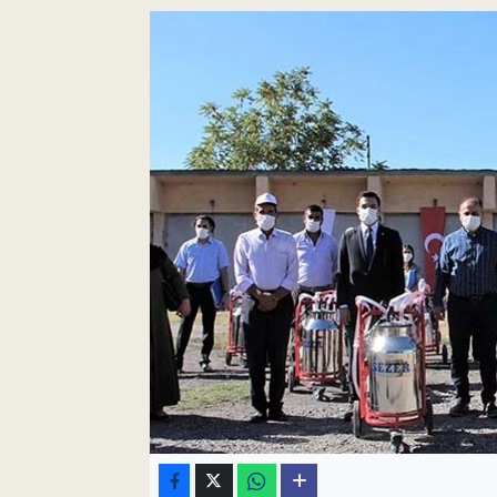
Pankobirlik
Et fiyatları
Tarım Bilgisi
Yetiştirici Soruyor
Dünyada Tarım
Üretici Birlikleri
Şeker ve Şekerli Mamüller
Tahıllar ve Baklagiller
Tohum