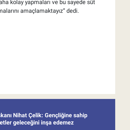
daha kolay yapmaları ve bu sayede süt
rmalarını amaçlamaktayız” dedi.
nı Nihat Çelik: Gençliğine sahip
etler geleceğini inşa edemez