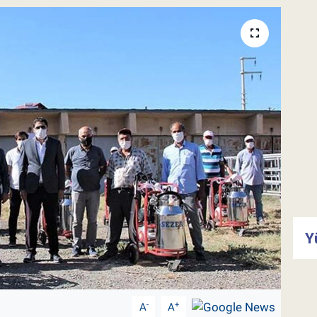
Y
-
+
A
A