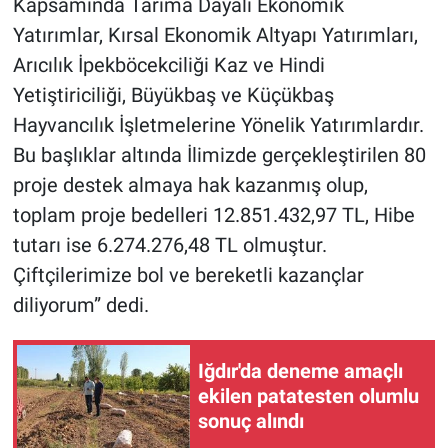
Kapsamında Tarıma Dayalı Ekonomik
Yatırımlar, Kırsal Ekonomik Altyapı Yatırımları,
Arıcılık İpekböcekciliği Kaz ve Hindi
Yetiştiriciliği, Büyükbaş ve Küçükbaş
Hayvancılık İşletmelerine Yönelik Yatırımlardır.
Bu başlıklar altında İlimizde gerçekleştirilen 80
proje destek almaya hak kazanmış olup,
toplam proje bedelleri 12.851.432,97 TL, Hibe
tutarı ise 6.274.276,48 TL olmuştur.
Çiftçilerimize bol ve bereketli kazançlar
diliyorum” dedi.
Iğdır'da deneme amaçlı
ekilen patatesten olumlu
sonuç alındı