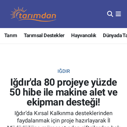
Tarım
Nöbetçi Eczaneler
Tarım
Tarımsal Destekler
Hayvancılık
Dünyada T
Hayvancılık
Hava Durumu
Gıda
Trafik Durumu
Güncel
Süper Lig Puan Durumu ve Fikstür
IĞDIR
Iğdır'da 80 projeye yüzde
Tarımsal Destekler
Tüm Manşetler
50 hibe ile makine alet ve
Tarım Bakanlığı
Son Dakika Haberleri
ekipman desteği!
TZOB
Haber Arşivi
Iğdır’da Kırsal Kalkınma desteklerinden
faydalanmak için proje hazırlayarak İl
Tarım Kredi Kooperatifleri