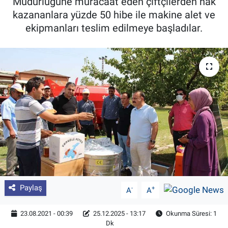
Müdürlüğüne müracaat eden çiftçilerden hak
kazananlara yüzde 50 hibe ile makine alet ve
Pankobirlik
ekipmanları teslim edilmeye başladılar.
Et fiyatları
Tarım Bilgisi
Yetiştirici Soruyor
Dünyada Tarım
Üretici Birlikleri
Şeker ve Şekerli Mamüller
Paylaş
-
+
A
A
Tahıllar ve Baklagiller
23.08.2021 - 00:39
25.12.2025 - 13:17
Okunma Süresi: 1
Dk
Tohum