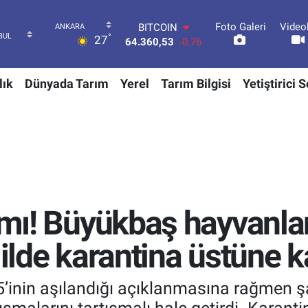
BITCOIN
64.360,53
-0.76
Foto Galeri
Video
DOLAR
°
27
47,7143
0.16
EURO
55,0317
-0.02
lık
Dünyada Tarım
Yerel
Tarım Bilgisi
Yetiştirici 
STERLİN
64,2463
0.07
GRAM ALTIN
6574.81
1.44
BİST100
13.887
64
armı! Büyükbaş hayvanla
 ilde karantina üstüne 
5’inin aşılandığı açıklanmasına rağmen ş