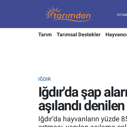
Tarım
Nöbetçi Eczaneler
Tarım
Tarımsal Destekler
Hayvancı
Hayvancılık
Hava Durumu
Gıda
Trafik Durumu
Güncel
Süper Lig Puan Durumu ve Fikstür
IĞDIR
Tarımsal Destekler
Tüm Manşetler
Iğdır'da şap al
Tarım Bakanlığı
Son Dakika Haberleri
aşılandı denilen
TZOB
Haber Arşivi
Iğdır’da hayvanların yüzde 8
Tarım Kredi Kooperatifleri