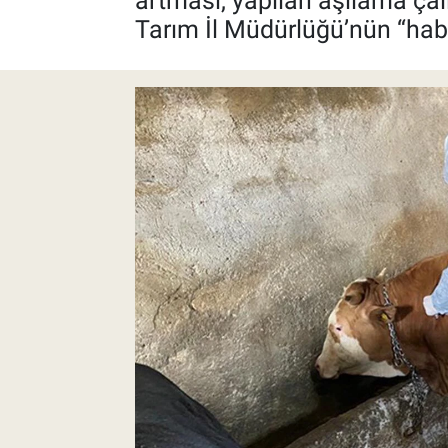
artması, yapılan aşılama çalı
Tarım İl Müdürlüğü’nün “habe
Pankobirlik
Et fiyatları
Tarım Bilgisi
Yetiştirici Soruyor
Dünyada Tarım
Üretici Birlikleri
Şeker ve Şekerli Mamüller
Tahıllar ve Baklagiller
Tohum