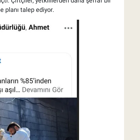
ı. Çiftçiler, yetkililerden daha şeffaf bir
e planı talep ediyor.