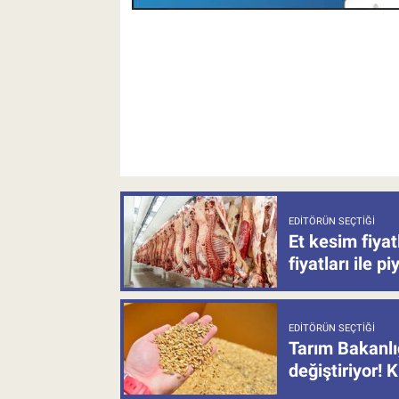
EDITÖRÜN SEÇTIĞI
Et kesim fiya
fiyatları ile p
EDITÖRÜN SEÇTIĞI
Tarım Bakanlı
değiştiriyor! K