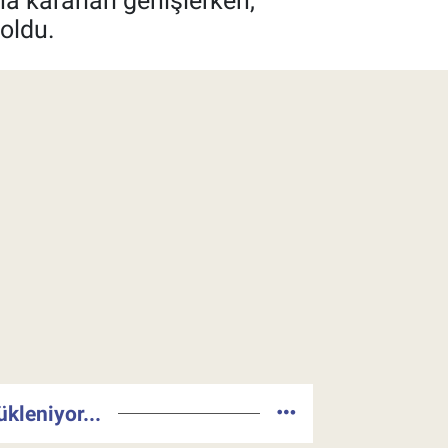
na kararları genişlerken,
 oldu.
ükleniyor...