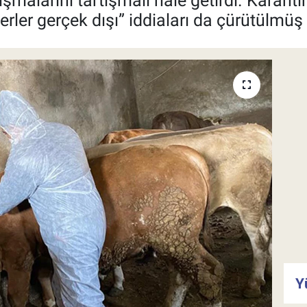
şmalarını tartışmalı hale getirdi. Karanti
rler gerçek dışı” iddiaları da çürütülmüş
Y