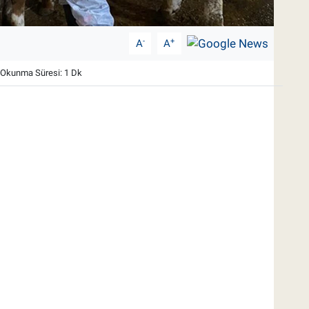
-
+
A
A
Okunma Süresi: 1 Dk