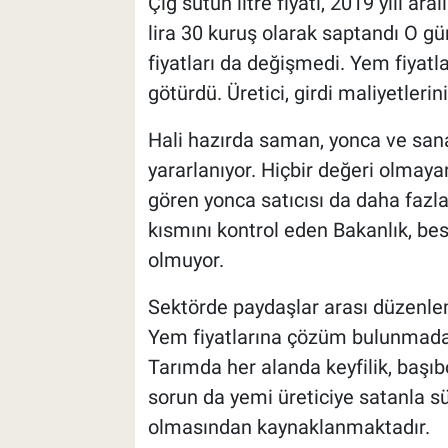
Çiğ sütün litre fiyatı, 2019 yılı ar
lira 30 kuruş olarak saptandı O g
fiyatları da değişmedi. Yem fiyatla
götürdü. Üretici, girdi maliyetlerin
Hali hazırda saman, yonca ve sanay
yararlanıyor. Hiçbir değeri olmay
gören yonca satıcısı da daha fazla f
kısmını kontrol eden Bakanlık, besi
olmuyor.
Sektörde paydaşlar arası düzenle
Yem fiyatlarına çözüm bulunmadan
Tarımda her alanda keyfilik, başıbo
sorun da yemi üreticiye satanla sü
olmasından kaynaklanmaktadır.