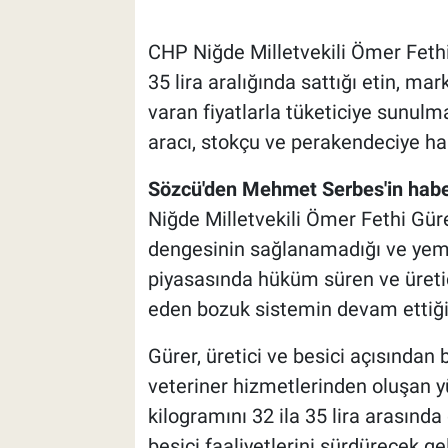
CHP Niğde Milletvekili Ömer Fethi 
35 lira aralığında sattığı etin, ma
varan fiyatlarla tüketiciye sunulm
aracı, stokçu ve perakendeciye ha
Sözcü'den Mehmet Serbes'in habe
Niğde Milletvekili Ömer Fethi Gürer
dengesinin sağlanamadığı ve yem f
piyasasında hüküm süren ve üreti
eden bozuk sistemin devam ettiğin
Gürer, üretici ve besici açısından b
veteriner hizmetlerinden oluşan y
kilogramını 32 ila 35 lira arasında
besici faaliyetlerini sürdürecek g