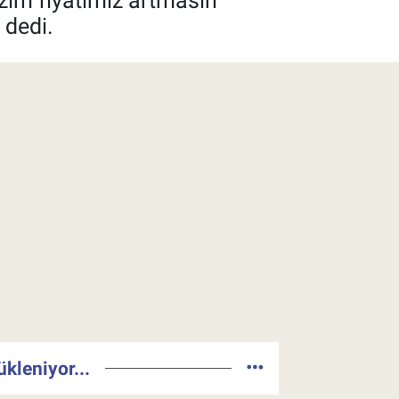
izim fiyatımız artmasın
 dedi.
ükleniyor...