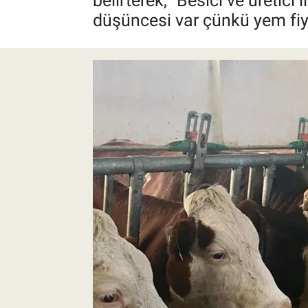
belirterek, "Besici ve üreti
düşüncesi var çünkü yem fiya
Pankobirlik
Et fiyatları
Tarım Bilgisi
Yetiştirici Soruyor
Dünyada Tarım
Üretici Birlikleri
Şeker ve Şekerli Mamüller
Tahıllar ve Baklagiller
Tohum