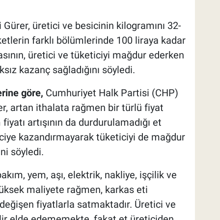
Gürer, üretici ve besicinin kilogramını 32-
rketlerin farklı bölümlerinde 100 liraya kadar
asının, üretici ve tüketiciyi mağdur ederken
ksız kazanç sağladığını söyledi.
rine göre,
Cumhuriyet Halk Partisi (CHP)
, artan ithalata rağmen bir türlü fiyat
iyatı artışının da durdurulamadığı et
ciye kazandırmayarak tüketiciyi de mağdur
i söyledi.
akım, yem, aşı, elektrik, nakliye, işçilik ve
üksek maliyete rağmen, karkas eti
 değişen fiyatlarla satmaktadır. Üretici ve
elir elde edememekte, fakat et üreticiden