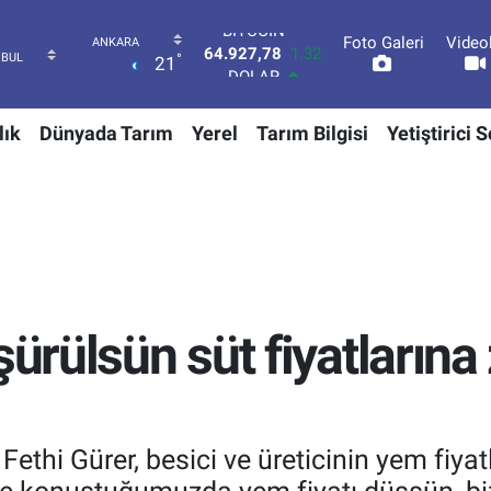
Foto Galeri
Video
DOLAR
°
21
47,5894
0.08
EURO
55,0398
-0.02
lık
Dünyada Tarım
Yerel
Tarım Bilgisi
Yetiştirici 
STERLİN
64,1581
0.16
GRAM ALTIN
6527.85
0.54
BİST100
13.703
11
BITCOIN
64.927,78
1.32
şürülsün süt fiyatların
Fethi Gürer, besici ve üreticinin yem fiy