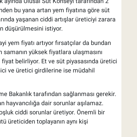
alık ayında Ulusal Süt Konseyi tarafından 2
ünden bu yana artan yem fiyatına göre süt
rında yaşanan ciddi artışlar üreticiyi zarara
in düşürülmesini istiyor.
i yem fiyatı artıyor fırsatçılar da bundan
an samanın yüksek fiyatlara ulaşmasını
iyat belirliyor. Et ve süt piyasasında üretici
ci ve üretici girdilerine ise müdahil
me Bakanlık tarafından sağlanması gerekir.
 hayvancılığa dair sorunlar aşılamaz.
şluk ciddi sorunlar üretiyor. Önemli bir
tü üreticiden toplayanın aynı kişi