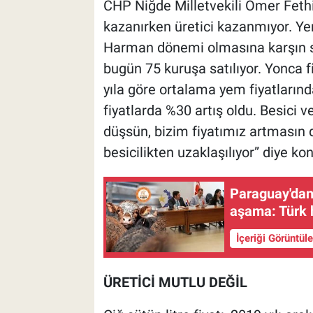
CHP Niğde Milletvekili Ömer Fethi
kazanırken üretici kazanmıyor. Yem
Harman dönemi olmasına karşın sa
bugün 75 kuruşa satılıyor. Yonca 
yıla göre ortalama yem fiyatlarınd
fiyatlarda %30 artış oldu. Besici 
düşsün, bizim fiyatımız artmasın 
besicilikten uzaklaşılıyor” diye ko
Paraguay'dan 
aşama: Türk h
İçeriği Görüntül
ÜRETİCİ MUTLU DEĞİL