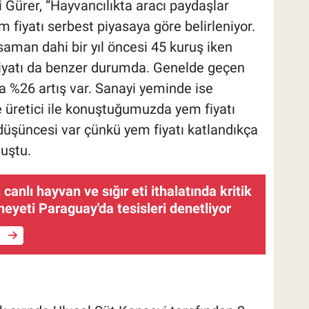
 Gürer, “Hayvancılıkta aracı paydaşlar
 fiyatı serbest piyasaya göre belirleniyor.
man dahi bir yıl öncesi 45 kuruş iken
fiyatı da benzer durumda. Genelde geçen
a %26 artış var. Sanayi yeminde ise
ve üretici ile konuştuğumuzda yem fiyatı
düşüncesi var çünkü yem fiyatı katlandıkça
nuştu.
canlı hayvan ve sığır eti ithalatında kritik
eyeti Paraguay'da tesisleri denetliyor
e