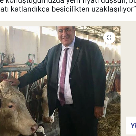
ci ile konuştuğumuzda yem fiyatı düşsün, b
tı katlandıkça besicilikten uzaklaşılıyor”
Y