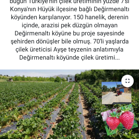
bugün Türkiye'nin çilek üretiminin yüzde 7'si
Konya'nın Hüyük ilçesine bağlı Değirmenaltı
Pankobirlik
köyünden karşılanıyor. 150 hanelik, derenin
içinde, arazisi pek düzgün olmayan
Et fiyatları
Değirmenaltı köyüne bu proje sayesinde
şehirden dönüşler bile olmuş. 70'li yaşlarda
Tarım Bilgisi
çilek üreticisi Ayşe teyzenin anlatımıyla
Değirmenaltı köyünde çilek üretimi...
Yetiştirici Soruyor
Dünyada Tarım
Üretici Birlikleri
Şeker ve Şekerli Mamüller
Tahıllar ve Baklagiller
Tohum