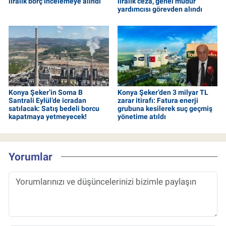
liralık borç incelemeye alındı
liralık ceza, genel müdür
yardımcısı görevden alındı
Konya Şeker’in Soma B
Konya Şeker’den 3 milyar TL
Santrali Eylül’de icradan
zarar itirafı: Fatura enerji
satılacak: Satış bedeli borcu
grubuna kesilerek suç geçmiş
kapatmaya yetmeyecek!
yönetime atıldı
Yorumlar