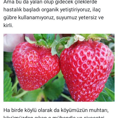
Ama bu da yalan olup gidecek çileklerde
hastalık başladı organik yetiştiriyoruz, ilaç
gübre kullanamıyoruz, suyumuz yetersiz ve
kirli.
Ha birde köylü olarak da köyümüzün muhtarı,