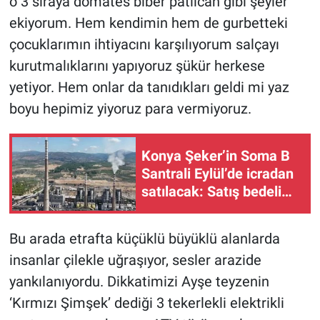
o 3 sıraya domates biber patlıcan gibi şeyler
ekiyorum. Hem kendimin hem de gurbetteki
çocuklarımın ihtiyacını karşılıyorum salçayı
kurutmalıklarını yapıyoruz şükür herkese
yetiyor. Hem onlar da tanıdıkları geldi mi yaz
boyu hepimiz yiyoruz para vermiyoruz.
Konya Şeker’in Soma B
Santrali Eylül’de icradan
satılacak: Satış bedeli
borcu kapatmaya
yetmeyecek!
Bu arada etrafta küçüklü büyüklü alanlarda
insanlar çilekle uğraşıyor, sesler arazide
yankılanıyordu. Dikkatimizi Ayşe teyzenin
‘Kırmızı Şimşek’ dediği 3 tekerlekli elektrikli