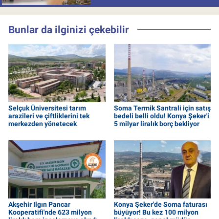
Bunlar da ilginizi çekebilir
Selçuk Üniversitesi tarım
Soma Termik Santrali için satış
arazileri ve çiftliklerini tek
bedeli belli oldu! Konya Şeker'i
merkezden yönetecek
5 milyar liralık borç bekliyor
Akşehir Ilgın Pancar
Konya Şeker'de Soma faturası
Kooperatifi'nde 623 milyon
büyüyor! Bu kez 100 milyon