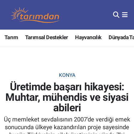
Tarım
Nöbetçi Eczaneler
Tarım
Tarımsal Destekler
Hayvancılık
Dünyada T
Hayvancılık
Hava Durumu
Gıda
Trafik Durumu
Güncel
Süper Lig Puan Durumu ve Fikstür
KONYA
Üretimde başarı hikayesi:
Tarımsal Destekler
Tüm Manşetler
Muhtar, mühendis ve siyasi
Tarım Bakanlığı
Son Dakika Haberleri
abileri
TZOB
Haber Arşivi
Üç memleket sevdalısının 2007'de verdiği emek
sonucunda ülkeye kazandırılan proje sayesinde
Tarım Kredi Kooperatifleri