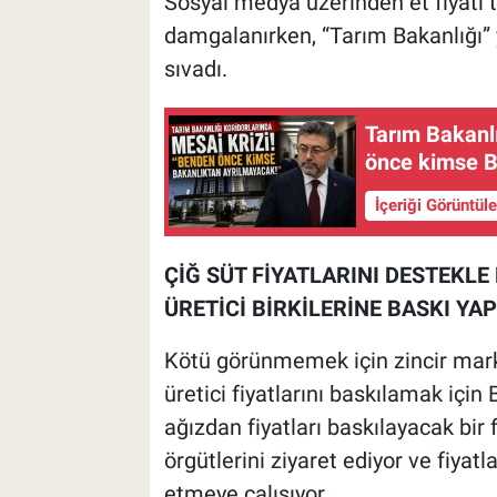
Sosyal medya üzerinden et fiyatı
damgalanırken, “Tarım Bakanlığı” y
sıvadı.
Tarım Bakanlı
önce kimse B
İçeriği Görüntül
ÇİĞ SÜT FİYATLARINI DESTEKLE 
ÜRETİCİ BİRKİLERİNE BASKI YAP
Kötü görünmemek için zincir marke
üretici fiyatlarını baskılamak için 
ağızdan fiyatları baskılayacak bir 
örgütlerini ziyaret ediyor ve fiyat
etmeye çalışıyor.