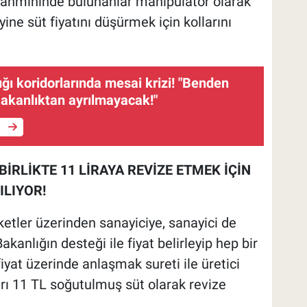
 tahmininde bulunanlar manipülatör olarak
ine süt fiyatını düşürmek için kollarını
ğı koridorlarında mesai krizi! "Benden
akanlıktan ayrılmayacak!"
e
BİRLİKTE 11 LİRAYA REVİZE ETMEK İÇİN
ILIYOR!
tler üzerinden sanayiciye, sanayici de
Bakanlığın desteği ile fiyat belirleyip hep bir
fiyat üzerinde anlaşmak sureti ile üretici
ları 11 TL soğutulmuş süt olarak revize