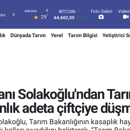
Foto Galeri
Video
DOLAR
°
29
47,5986
0.06
EURO
55,0700
0.1
lık
Dünyada Tarım
Yerel
Tarım Bilgisi
Yetiştirici 
STERLİN
64,2438
0.21
GRAM ALTIN
6513.94
0.32
BİST100
13.768
48
BITCOIN
64.602,05
0.69
ı Solakoğlu'ndan Tarı
anlık adeta çiftçiye düş
koğlu, Tarım Bakanlığının kasaplık hayv