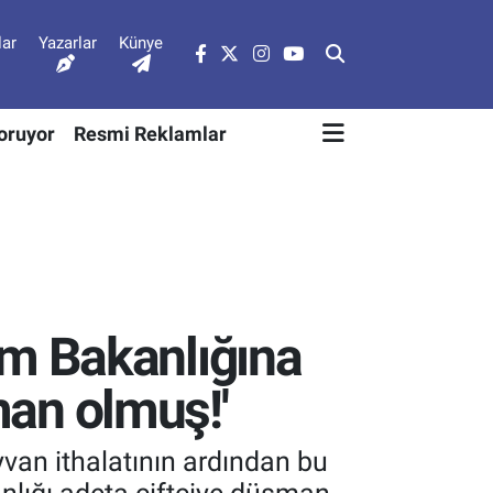
lar
Yazarlar
Künye
Soruyor
Resmi Reklamlar
m Bakanlığına
man olmuş!'
an ithalatının ardından bu