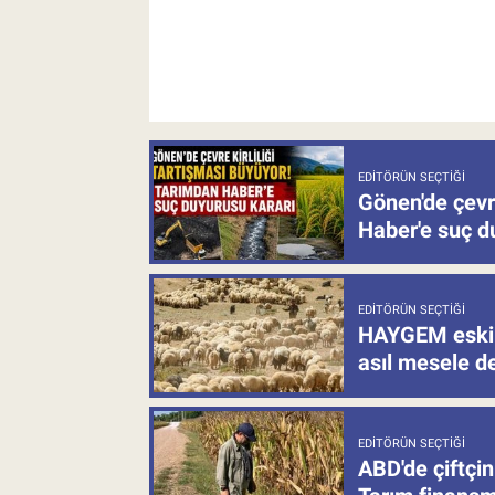
EDITÖRÜN SEÇTIĞI
Gönen'de çevre
Haber'e suç d
EDITÖRÜN SEÇTIĞI
HAYGEM eski 
asıl mesele de
EDITÖRÜN SEÇTIĞI
ABD'de çiftçin