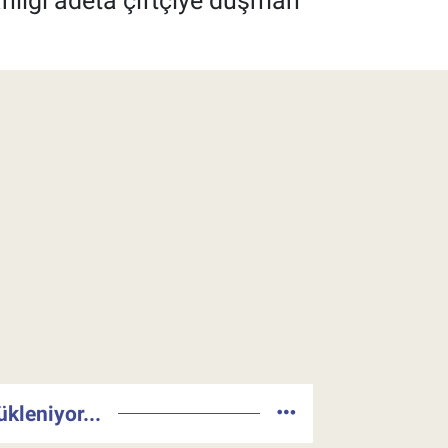
kanlığı adeta çiftçiye düşman
ükleniyor...