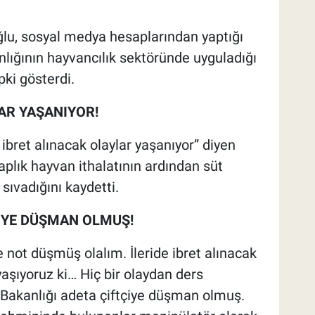
u, sosyal medya hesaplarından yaptığı
lığının hayvancılık sektöründe uyguladığı
epki gösterdi.
AR YAŞANIYOR!
ibret alınacak olaylar yaşanıyor” diyen
plık hayvan ithalatının ardından süt
 sıvadığını kaydetti.
ÇİYE DÜŞMAN OLMUŞ!
e not düşmüş olalım. İleride ibret alınacak
yaşıyoruz ki… Hiç bir olaydan ders
ım Bakanlığı adeta çiftçiye düşman olmuş.