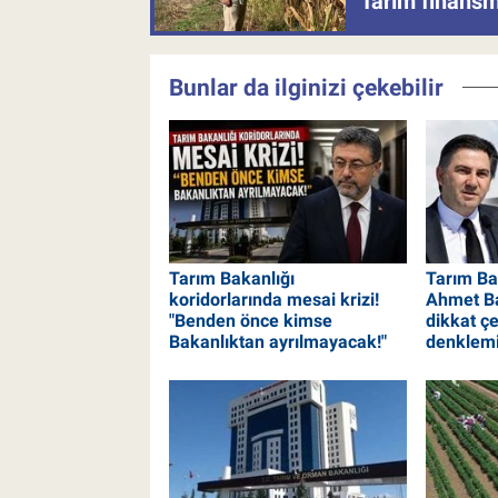
Tarım finansm
Bunlar da ilginizi çekebilir
Tarım Bakanlığı
Tarım Bak
koridorlarında mesai krizi!
Ahmet Ba
"Benden önce kimse
dikkat ç
Bakanlıktan ayrılmayacak!"
denklem