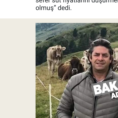
sefer süt fiyatlarını düşürme
olmuş” dedi.
Pankobirlik
Et fiyatları
Tarım Bilgisi
Yetiştirici Soruyor
Dünyada Tarım
Üretici Birlikleri
Şeker ve Şekerli Mamüller
Tahıllar ve Baklagiller
Tohum