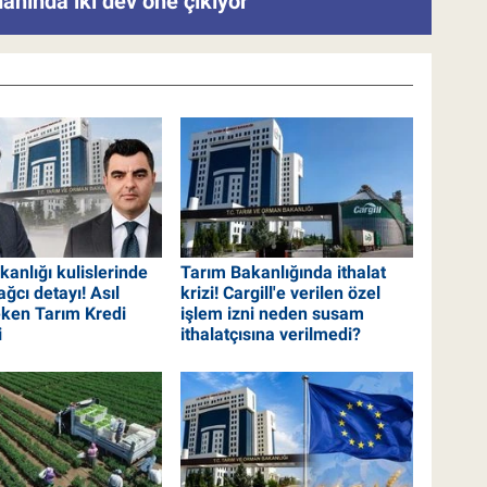
anında iki dev öne çıkıyor
anlığı kulislerinde
Tarım Bakanlığında ithalat
ğcı detayı! Asıl
krizi! Cargill'e verilen özel
eken Tarım Kredi
işlem izni neden susam
i
ithalatçısına verilmedi?