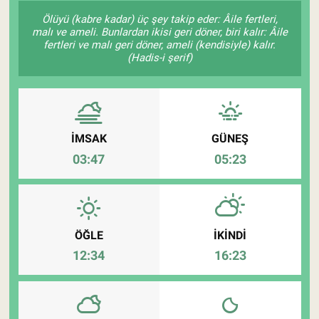
Ölüyü (kabre kadar) üç şey takip eder: Âile fertleri,
Pankobirlik
malı ve ameli. Bunlardan ikisi geri döner, biri kalır: Âile
fertleri ve malı geri döner, ameli (kendisiyle) kalır.
(Hadis-i şerif)
Et fiyatları
Tarım Bilgisi
Yetiştirici Soruyor
İMSAK
GÜNEŞ
03:47
05:23
Dünyada Tarım
Üretici Birlikleri
ÖĞLE
İKINDI
Şeker ve Şekerli Mamüller
12:34
16:23
Tahıllar ve Baklagiller
Tohum