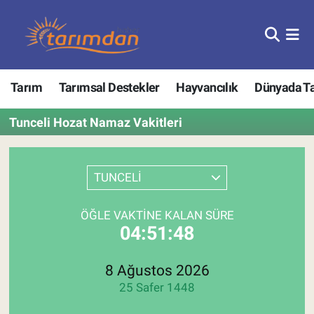
Tarım
Nöbetçi Eczaneler
Tarım
Tarımsal Destekler
Hayvancılık
Dünyada T
Hayvancılık
Hava Durumu
Tunceli Hozat Namaz Vakitleri
Gıda
Trafik Durumu
Güncel
Süper Lig Puan Durumu ve Fikstür
TUNCELİ
Tarımsal Destekler
Tüm Manşetler
ÖĞLE VAKTINE KALAN SÜRE
04:51:48
Tarım Bakanlığı
Son Dakika Haberleri
TZOB
Haber Arşivi
8 Ağustos 2026
25 Safer 1448
Tarım Kredi Kooperatifleri