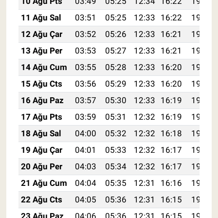
10 Ağu Pts
03:49
05:25
12:34
16:22
19:33
11 Ağu Sal
03:51
05:25
12:33
16:22
19:32
12 Ağu Çar
03:52
05:26
12:33
16:21
19:30
13 Ağu Per
03:53
05:27
12:33
16:21
19:29
14 Ağu Cum
03:55
05:28
12:33
16:20
19:28
15 Ağu Cts
03:56
05:29
12:33
16:20
19:26
16 Ağu Paz
03:57
05:30
12:33
16:19
19:25
17 Ağu Pts
03:59
05:31
12:32
16:19
19:24
18 Ağu Sal
04:00
05:32
12:32
16:18
19:22
19 Ağu Çar
04:01
05:33
12:32
16:17
19:21
20 Ağu Per
04:03
05:34
12:32
16:17
19:20
21 Ağu Cum
04:04
05:35
12:31
16:16
19:18
22 Ağu Cts
04:05
05:36
12:31
16:15
19:17
23 Ağu Paz
04:06
05:36
12:31
16:15
19:15