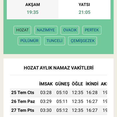
AKŞAM
YATSI
19:35
21:05
HOZAT
NAZİMİYE
OVACIK
PERTEK
PÜLÜMÜR
TUNCELİ
ÇEMİŞGEZEK
HOZAT AYLIK NAMAZ VAKITLERI
İMSAK
GÜNEŞ
ÖĞLE
İKINDI
AKŞAM
25 Tem Cts
03:28
05:10
12:35
16:28
19:49
26 Tem Paz
03:29
05:11
12:35
16:27
19:48
27 Tem Pts
03:30
05:12
12:35
16:27
19:47