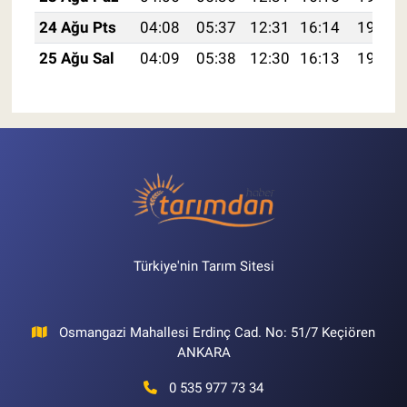
24 Ağu Pts
04:08
05:37
12:31
16:14
19:14
25 Ağu Sal
04:09
05:38
12:30
16:13
19:13
Türkiye'nin Tarım Sitesi
Osmangazi Mahallesi Erdinç Cad. No: 51/7 Keçiören
ANKARA
0 535 977 73 34