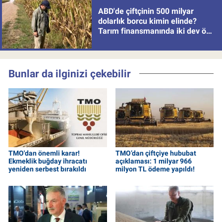
ABD'de çiftçinin 500 milyar
dolarlık borcu kimin elinde?
Tarım finansmanında iki dev öne
çıkıyor
Bunlar da ilginizi çekebilir
TMO'dan önemli karar!
TMO’dan çiftçiye hububat
Ekmeklik buğday ihracatı
açıklaması: 1 milyar 966
yeniden serbest bırakıldı
milyon TL ödeme yapıldı!