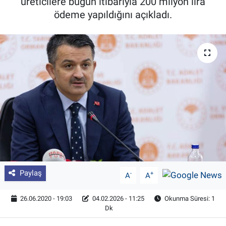
üreticilere bugün itibarıyla 200 milyon lira
ödeme yapıldığını açıkladı.
Pankobirlik
Et fiyatları
Tarım Bilgisi
Yetiştirici Soruyor
Dünyada Tarım
Üretici Birlikleri
Şeker ve Şekerli Mamüller
Paylaş
-
+
A
A
Tahıllar ve Baklagiller
26.06.2020 - 19:03
04.02.2026 - 11:25
Okunma Süresi: 1
Dk
Tohum