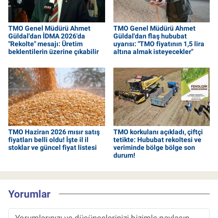
TMO Genel Müdürü Ahmet
TMO Genel Müdürü Ahmet
Güldal'dan İDMA 2026'da
Güldal'dan flaş hububat
"Rekolte" mesajı: Üretim
uyarısı: "TMO fiyatının 1,5 lira
beklentilerin üzerine çıkabilir
altına almak isteyecekler"
TMO Haziran 2026 mısır satış
TMO korkulanı açıkladı, çiftçi
fiyatları belli oldu! İşte il il
tetikte: Hububat rekoltesi ve
stoklar ve güncel fiyat listesi
veriminde bölge bölge son
durum!
Yorumlar