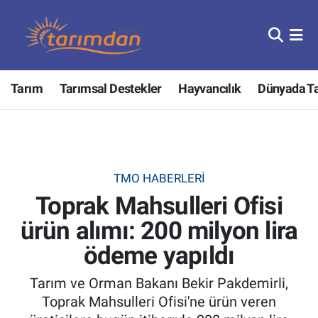
Tarım
Nöbetçi Eczaneler
Tarım
Tarımsal Destekler
Hayvancılık
Dünyada T
Hayvancılık
Hava Durumu
Gıda
Trafik Durumu
Güncel
Süper Lig Puan Durumu ve Fikstür
TMO HABERLERI
Toprak Mahsulleri Ofisi
Tarımsal Destekler
Tüm Manşetler
ürün alımı: 200 milyon lira
Tarım Bakanlığı
Son Dakika Haberleri
ödeme yapıldı
TZOB
Haber Arşivi
Tarım ve Orman Bakanı Bekir Pakdemirli,
Toprak Mahsulleri Ofisi'ne ürün veren
Tarım Kredi Kooperatifleri