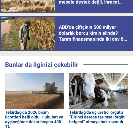
mesele destek değil, ihracat
politikası
ABD'de çiftçinin 500 milyar
dolarlık borcu kimin elinde?
Tarım finansmanında iki dev öne
çıkıyor
Bunlar da ilginizi çekebilir
Tekirdağ’da 2026 biçim
Tekirdağ’da üç üretici örgütü
ücretleri belli oldu: Hububat ve
“Birinci derece tarımsal örgüt
ayçiçeğinde dekar başına 400
belgesi” almaya hak kazandı
TL