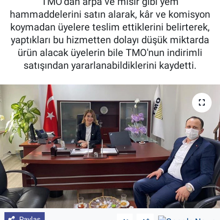
TMO’dan arpa ve mısır gibi yem
hammaddelerini satın alarak, kâr ve komisyon
Pankobirlik
koymadan üyelere teslim ettiklerini belirterek,
yaptıkları bu hizmetten dolayı düşük miktarda
Et fiyatları
ürün alacak üyelerin bile TMO'nun indirimli
satışından yararlanabildiklerini kaydetti.
Tarım Bilgisi
Yetiştirici Soruyor
Dünyada Tarım
Üretici Birlikleri
Şeker ve Şekerli Mamüller
Tahıllar ve Baklagiller
Tohum
Paylaş
-
+