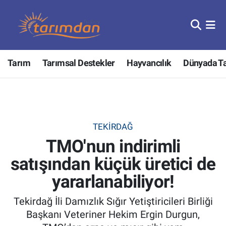
Tarım
Nöbetçi Eczaneler
Tarım
Tarımsal Destekler
Hayvancılık
Dünyada T
Hayvancılık
Hava Durumu
Gıda
Trafik Durumu
Güncel
Süper Lig Puan Durumu ve Fikstür
TEKIRDAĞ
TMO'nun indirimli
Tarımsal Destekler
Tüm Manşetler
satışından küçük üretici de
Tarım Bakanlığı
Son Dakika Haberleri
yararlanabiliyor!
TZOB
Haber Arşivi
Tekirdağ İli Damızlık Sığır Yetiştiricileri Birliği
Başkanı Veteriner Hekim Ergin Durgun,
Tarım Kredi Kooperatifleri