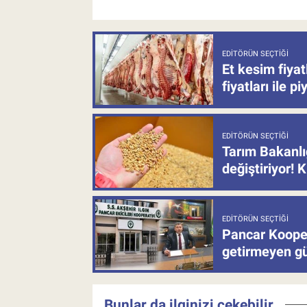
EDITÖRÜN SEÇTIĞI
Et kesim fiya
fiyatları ile p
EDITÖRÜN SEÇTIĞI
Tarım Bakanlı
değiştiriyor! K
EDITÖRÜN SEÇTIĞI
Pancar Kooper
getirmeyen güb
Bunlar da ilginizi çekebilir