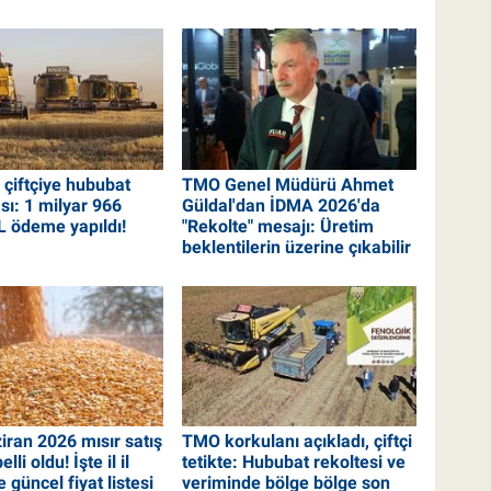
çiftçiye hububat
TMO Genel Müdürü Ahmet
sı: 1 milyar 966
Güldal'dan İDMA 2026'da
L ödeme yapıldı!
"Rekolte" mesajı: Üretim
beklentilerin üzerine çıkabilir
ran 2026 mısır satış
TMO korkulanı açıkladı, çiftçi
elli oldu! İşte il il
tetikte: Hububat rekoltesi ve
e güncel fiyat listesi
veriminde bölge bölge son