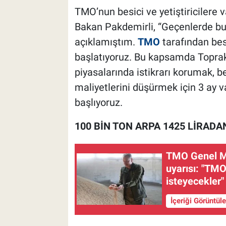
TMO’nun besici ve yetiştiricilere 
Bakan Pakdemirli, “Geçenlerde bunu
açıklamıştım.
TMO
tarafından besi
başlatıyoruz. Bu kapsamda Toprak
piyasalarında istikrarı korumak, be
maliyetlerini düşürmek için 3 ay v
başlıyoruz.
100 BİN TON ARPA 1425 LİRADA
TMO Genel Mü
uyarısı: "TMO 
isteyecekler"
İçeriği Görüntül