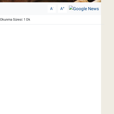
-
+
A
A
Okunma Süresi: 1 Dk