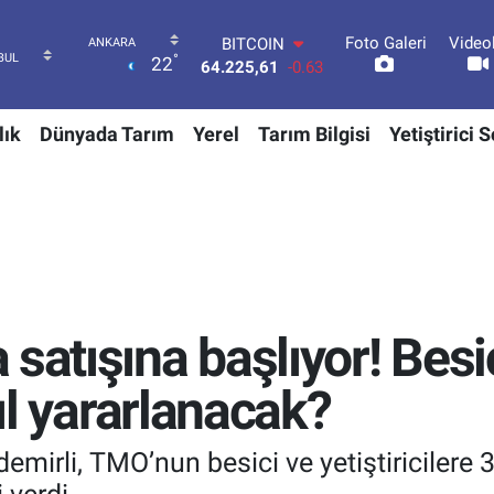
Foto Galeri
Video
DOLAR
°
22
47,6704
0
EURO
55,0406
-0.08
lık
Dünyada Tarım
Yerel
Tarım Bilgisi
Yetiştirici 
STERLİN
64,2143
0
GRAM ALTIN
6510.40
0.45
BİST100
13.799
70
BITCOIN
64.225,61
-0.63
satışına başlıyor! Besi
sıl yararlanacak?
irli, TMO’nun besici ve yetiştiricilere 3