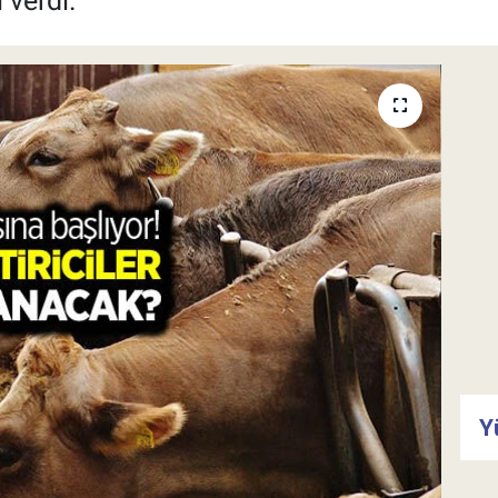
 verdi.
Y