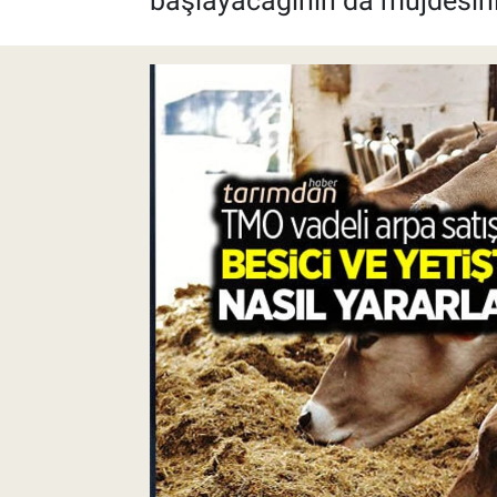
başlayacağının da müjdesini
Pankobirlik
Et fiyatları
Tarım Bilgisi
Yetiştirici Soruyor
Dünyada Tarım
Üretici Birlikleri
Şeker ve Şekerli Mamüller
Tahıllar ve Baklagiller
Tohum