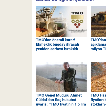
TMO'dan önemli karar!
TMO’dan 
Ekmeklik buğday ihracatı
açıklama
yeniden serbest bırakıldı
milyon T
TMO Genel Müdürü Ahmet
TMO Hazi
Güldal'dan flaş hububat
fiyatları b
uyarısı: "TMO fiyatının 1,5 lira
stoklar v