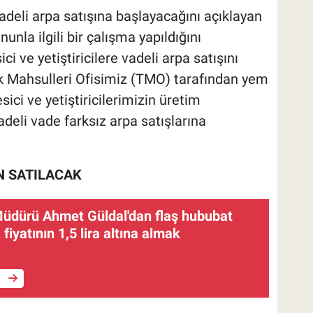
vadeli arpa satışına başlayacağını açıklayan
nla ilgili bir çalışma yapıldığını
ci ve yetiştiricilere vadeli arpa satışını
 Mahsulleri Ofisimiz (TMO) tarafından yem
sici ve yetiştiricilerimizin üretim
adeli vade farksız arpa satışlarına
N SATILACAK
dürü Ahmet Güldal'dan flaş hububat
fiyatının 1,5 lira altına almak
e