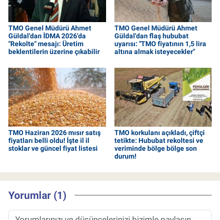
TMO Genel Müdürü Ahmet
TMO Genel Müdürü Ahmet
Güldal'dan İDMA 2026'da
Güldal'dan flaş hububat
"Rekolte" mesajı: Üretim
uyarısı: "TMO fiyatının 1,5 lira
beklentilerin üzerine çıkabilir
altına almak isteyecekler"
TMO Haziran 2026 mısır satış
TMO korkulanı açıkladı, çiftçi
fiyatları belli oldu! İşte il il
tetikte: Hububat rekoltesi ve
stoklar ve güncel fiyat listesi
veriminde bölge bölge son
durum!
Yorumlar (1)