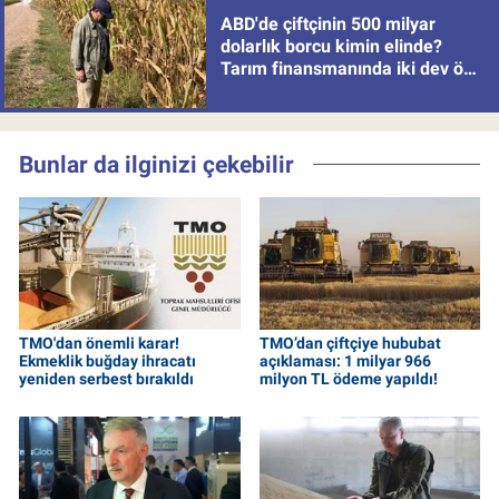
ABD'de çiftçinin 500 milyar
dolarlık borcu kimin elinde?
Tarım finansmanında iki dev öne
çıkıyor
Bunlar da ilginizi çekebilir
TMO'dan önemli karar!
TMO’dan çiftçiye hububat
Ekmeklik buğday ihracatı
açıklaması: 1 milyar 966
yeniden serbest bırakıldı
milyon TL ödeme yapıldı!