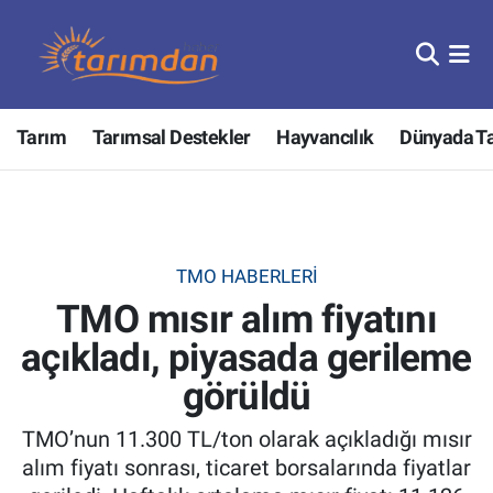
Tarım
Nöbetçi Eczaneler
Tarım
Tarımsal Destekler
Hayvancılık
Dünyada T
Hayvancılık
Hava Durumu
Gıda
Trafik Durumu
Güncel
Süper Lig Puan Durumu ve Fikstür
TMO HABERLERI
TMO mısır alım fiyatını
Tarımsal Destekler
Tüm Manşetler
açıkladı, piyasada gerileme
Tarım Bakanlığı
Son Dakika Haberleri
görüldü
TZOB
Haber Arşivi
TMO’nun 11.300 TL/ton olarak açıkladığı mısır
alım fiyatı sonrası, ticaret borsalarında fiyatlar
Tarım Kredi Kooperatifleri