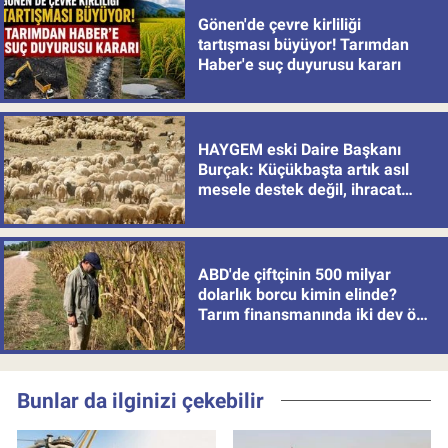
Gönen'de çevre kirliliği
tartışması büyüyor! Tarımdan
Haber'e suç duyurusu kararı
HAYGEM eski Daire Başkanı
Burçak: Küçükbaşta artık asıl
mesele destek değil, ihracat
politikası
ABD'de çiftçinin 500 milyar
dolarlık borcu kimin elinde?
Tarım finansmanında iki dev öne
çıkıyor
Bunlar da ilginizi çekebilir