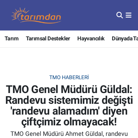
Tarım
Nöbetçi Eczaneler
Tarım
Tarımsal Destekler
Hayvancılık
Dünyada T
Hayvancılık
Hava Durumu
Gıda
Trafik Durumu
Güncel
Süper Lig Puan Durumu ve Fikstür
TMO HABERLERI
TMO Genel Müdürü Güldal:
Tarımsal Destekler
Tüm Manşetler
Randevu sistemimiz değişti
Tarım Bakanlığı
Son Dakika Haberleri
'randevu alamadım' diyen
TZOB
Haber Arşivi
çiftçimiz olmayacak!
TMO Genel Müdürü Ahmet Güldal, randevu
Tarım Kredi Kooperatifleri