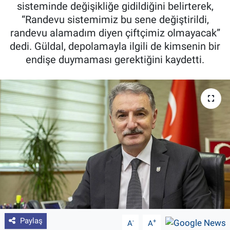
sisteminde değişikliğe gidildiğini belirterek,
Pankobirlik
“Randevu sistemimiz bu sene değiştirildi,
randevu alamadım diyen çiftçimiz olmayacak”
Et fiyatları
dedi. Güldal, depolamayla ilgili de kimsenin bir
endişe duymaması gerektiğini kaydetti.
Tarım Bilgisi
Yetiştirici Soruyor
Dünyada Tarım
Üretici Birlikleri
Şeker ve Şekerli Mamüller
Tahıllar ve Baklagiller
Paylaş
-
+
A
A
Tohum