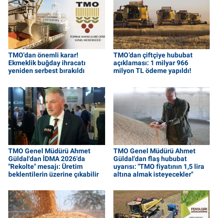
TMO'dan önemli karar!
TMO’dan çiftçiye hububat
Ekmeklik buğday ihracatı
açıklaması: 1 milyar 966
yeniden serbest bırakıldı
milyon TL ödeme yapıldı!
TMO Genel Müdürü Ahmet
TMO Genel Müdürü Ahmet
Güldal'dan İDMA 2026'da
Güldal'dan flaş hububat
"Rekolte" mesajı: Üretim
uyarısı: "TMO fiyatının 1,5 lira
beklentilerin üzerine çıkabilir
altına almak isteyecekler"