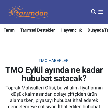
Tarım
Nöbetçi Eczaneler
Tarım
Tarımsal Destekler
Hayvancılık
Dünyada T
Hayvancılık
Hava Durumu
Gıda
Trafik Durumu
Güncel
Süper Lig Puan Durumu ve Fikstür
TMO HABERLERI
TMO Eylül ayında ne kadar
Tarımsal Destekler
Tüm Manşetler
hububat satacak?
Tarım Bakanlığı
Son Dakika Haberleri
Toprak Mahsulleri Ofisi, bu yıl alım fiyatlarının
TZOB
Haber Arşivi
düşük kalmasından dolayı çiftçiden ürün
alamazken, piyasayı hububat ithal ederek
Tarım Kredi Kooperatifleri
dengelemeye çalışıyor. İthal edilen hububat