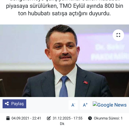
piyasaya sürülürken, TMO Eylül ayında 800 bin
Pankobirlik
ton hububatı satışa açtığını duyurdu.
Et fiyatları
Tarım Bilgisi
Yetiştirici Soruyor
Dünyada Tarım
Üretici Birlikleri
Şeker ve Şekerli Mamüller
Paylaş
-
+
A
A
Tahıllar ve Baklagiller
04.09.2021 - 22:41
31.12.2025 - 17:55
Okunma Süresi: 1
Dk
Tohum