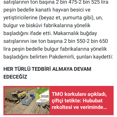
satışlarının ton başına 2 bin 475-2 bin 525 lira
peşin bedelle kanatlı hayvan besici ve
yetiştiricilerine (beyaz et, yumurta gibi), un,
bulgur ve bisküvi fabrikalarına yönelik
başladığını ifade etti. Makarnalık buğday
satışlarının ise ton başına 2 bin 550-2 bin 650
lira peşin bedelle bulgur fabrikalarına yönelik
başladığını belirten Pakdemirli, şunları kaydetti:
HER TÜRLÜ TEDBİRİ ALMAYA DEVAM
EDECEĞİZ
TMO korkulanı açıkladı,
çiftçi tetikte: Hububat
rekoltesi ve veriminde
bölge bölge son durum!