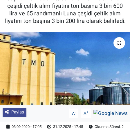
çeşidi çeltik alım fiyatını ton başına 3 bin 600
Pankobirlik
lira ve 65 randımanlı Luna çeşidi çeltik alım
fiyatını ton başına 3 bin 200 lira olarak belirledi.
Et fiyatları
Tarım Bilgisi
Yetiştirici Soruyor
Dünyada Tarım
Üretici Birlikleri
Şeker ve Şekerli Mamüller
Paylaş
-
+
A
A
Tahıllar ve Baklagiller
03.09.2020 - 17:05
31.12.2025 - 17:45
Okunma Süresi: 2
Tohum