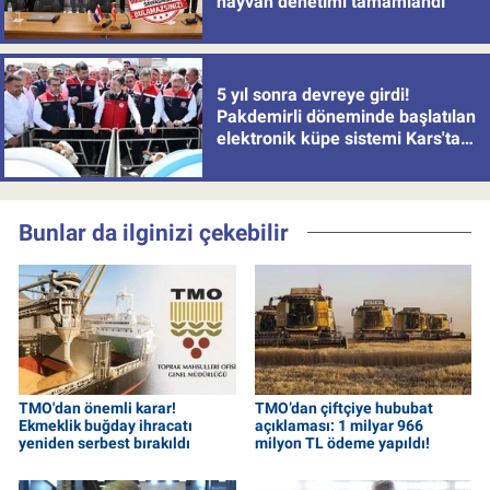
hayvan denetimi tamamlandı
5 yıl sonra devreye girdi!
Pakdemirli döneminde başlatılan
elektronik küpe sistemi Kars'tan
uygulamaya alındı
Bunlar da ilginizi çekebilir
TMO'dan önemli karar!
TMO’dan çiftçiye hububat
Ekmeklik buğday ihracatı
açıklaması: 1 milyar 966
yeniden serbest bırakıldı
milyon TL ödeme yapıldı!