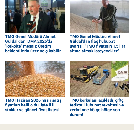
TMO Genel Müdürü Ahmet
TMO Genel Müdürü Ahmet
Güldal'dan İDMA 2026'da
Güldal'dan flaş hububat
"Rekolte" mesajı: Üretim
uyarısı: "TMO fiyatının 1,5 lira
beklentilerin üzerine çıkabilir
altına almak isteyecekler"
TMO Haziran 2026 mısır satış
TMO korkulanı açıkladı, çiftçi
fiyatları belli oldu! İşte il il
tetikte: Hububat rekoltesi ve
stoklar ve güncel fiyat listesi
veriminde bölge bölge son
durum!