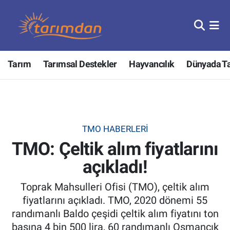
Tarım
Nöbetçi Eczaneler
Tarım
Tarımsal Destekler
Hayvancılık
Dünyada T
Hayvancılık
Hava Durumu
Gıda
Trafik Durumu
Güncel
Süper Lig Puan Durumu ve Fikstür
TMO HABERLERI
TMO: Çeltik alım fiyatlarını
Tarımsal Destekler
Tüm Manşetler
açıkladı!
Tarım Bakanlığı
Son Dakika Haberleri
Toprak Mahsulleri Ofisi (TMO), çeltik alım
TZOB
Haber Arşivi
fiyatlarını açıkladı. TMO, 2020 dönemi 55
randımanlı Baldo çeşidi çeltik alım fiyatını ton
Tarım Kredi Kooperatifleri
başına 4 bin 500 lira, 60 randımanlı Osmancık